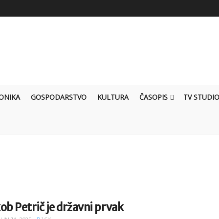
ONIKA
GOSPODARSTVO
KULTURA
ČASOPIS
TV STUDI
ob Petrič je državni prvak