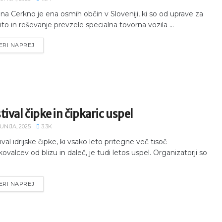
na Cerkno je ena osmih občin v Sloveniji, ki so od uprave za
ito in reševanje prevzele specialna tovorna vozila ...
ERI NAPREJ
tival čipke in čipkaric uspel
JUNIJA, 2025
3.3K
ival idrijske čipke, ki vsako leto pritegne več tisoč
kovalcev od blizu in daleč, je tudi letos uspel. Organizatorji so
ERI NAPREJ