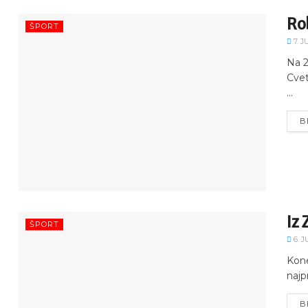
Ro
ŠPORT
7. J
Na 2
Cvet
...
B
Iz 
ŠPORT
6. J
Kone
najp
B