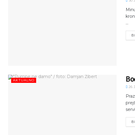
30. 
Minu
kron
...
B
Bod
AKTUALNO
26. 
Praz
prej
servi
B