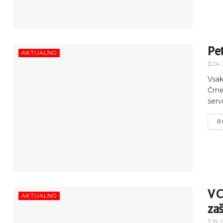
Pet
AKTUALNO
24. 
Vsak
Črne
servi
B
V C
AKTUALNO
zaš
19. 