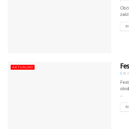
Obči
zašč
B
Fes
AKTUALNO
16. 
Fest
obis
...
B