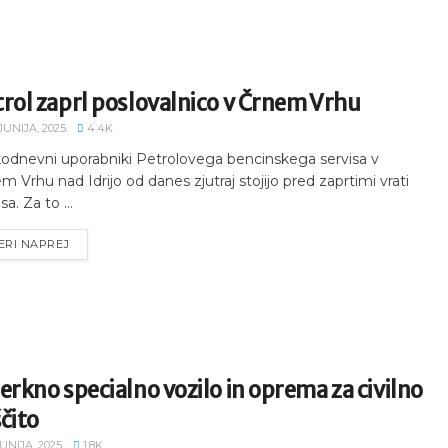
rol zaprl poslovalnico v Črnem Vrhu
JUNIJA, 2025
4.4K
odnevni uporabniki Petrolovega bencinskega servisa v
m Vrhu nad Idrijo od danes zjutraj stojijo pred zaprtimi vrati
sa. Za to ...
ERI NAPREJ
erkno specialno vozilo in oprema za civilno
čito
JUNIJA, 2025
1.8K