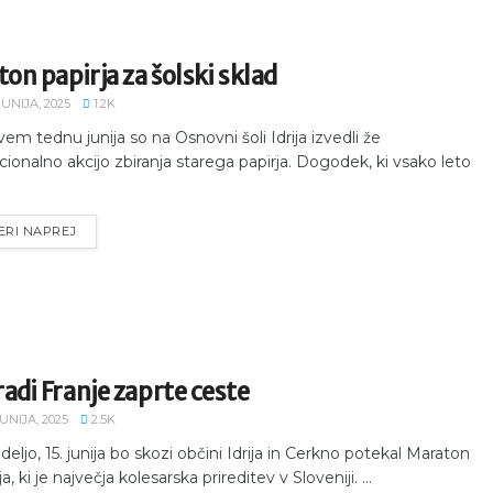
ton papirja za šolski sklad
JUNIJA, 2025
1.2K
vem tednu junija so na Osnovni šoli Idrija izvedli že
icionalno akcijo zbiranja starega papirja. Dogodek, ki vsako leto
ERI NAPREJ
adi Franje zaprte ceste
JUNIJA, 2025
2.5K
deljo, 15. junija bo skozi občini Idrija in Cerkno potekal Maraton
a, ki je največja kolesarska prireditev v Sloveniji. ...