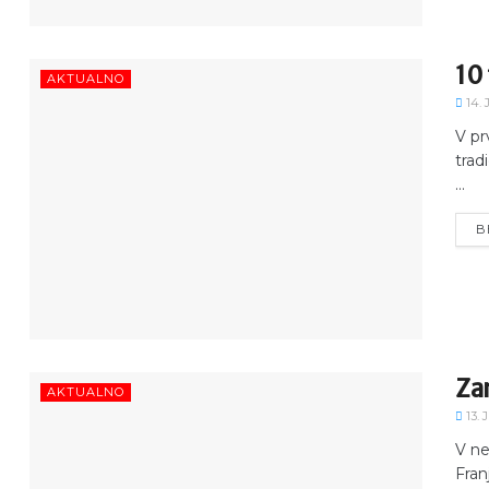
10 
AKTUALNO
14. 
V pr
trad
...
B
Zar
AKTUALNO
13. 
V ne
Franj