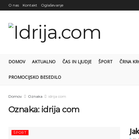
O nas
Kontakt
Oglaševanje
DOMOV
AKTUALNO
ČAS IN LJUDJE
ŠPORT
ČRNA KR
PROMOCIJSKO BESEDILO
Domov
Oznaka
idrija com
Oznaka:
idrija com
Jak
ŠPORT