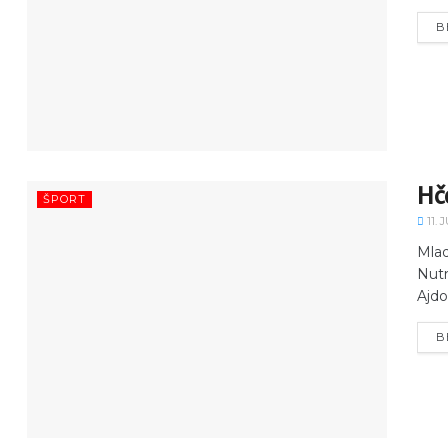
B
Hče
ŠPORT
11. 
Mlad
Nutr
Ajdov
B