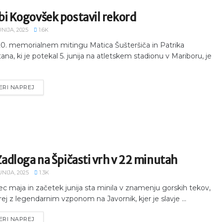
bi Kogovšek postavil rekord
UNIJA, 2025
1.6K
0. memorialnem mitingu Matica Šušteršiča in Patrika
ana, ki je potekal 5. junija na atletskem stadionu v Mariboru, je
ERI NAPREJ
Zadloga na Špičasti vrh v 22 minutah
UNIJA, 2025
1.3K
c maja in začetek junija sta minila v znamenju gorskih tekov,
rej z legendarnim vzponom na Javornik, kjer je slavje ...
ERI NAPREJ