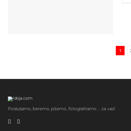
1
Poslušamo, beremo, pišemo, fotografiramo ... za vas!