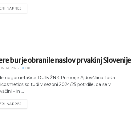
ERI NAPREJ
re burje obranile naslov prvakinj Slovenije
JUNIJA, 2025
1.1K
e nogometašice DU15 ŽNK Primorje Ajdovščina Tosla
icosmetics so tudi v sezoni 2024/25 potrdile, da se v
ščini – in ...
ERI NAPREJ