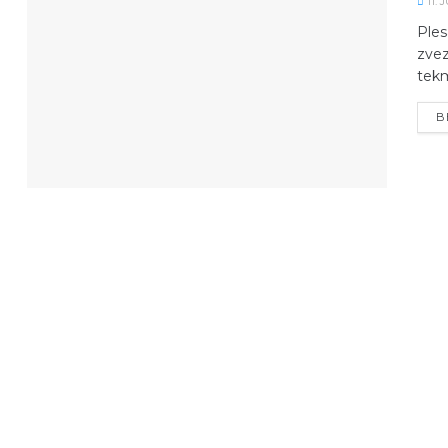
11. 
Ples
zvez
tekm
B