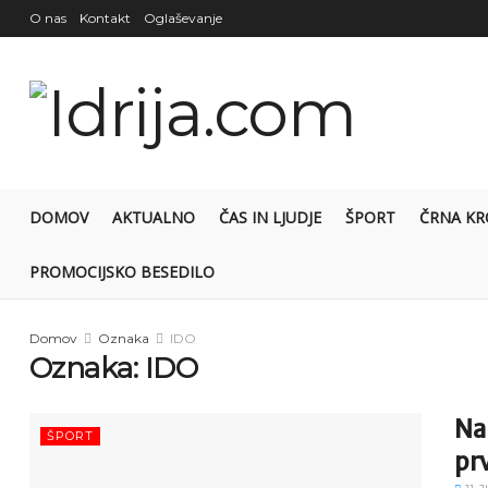
O nas
Kontakt
Oglaševanje
DOMOV
AKTUALNO
ČAS IN LJUDJE
ŠPORT
ČRNA KR
PROMOCIJSKO BESEDILO
Domov
Oznaka
IDO
Oznaka:
IDO
Na 
ŠPORT
pr