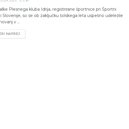
JULIJA, 2025
3.3K
alke Plesnega kluba Idrija, registrirane športnice pri Športni
i Slovenije, so se ob zaključku šolskega leta uspešno udeležile
ovanj v ...
ERI NAPREJ