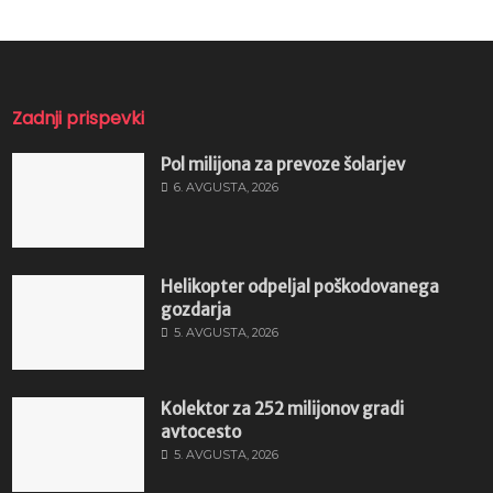
Zadnji prispevki
Pol milijona za prevoze šolarjev
6. AVGUSTA, 2026
Helikopter odpeljal poškodovanega
gozdarja
5. AVGUSTA, 2026
Kolektor za 252 milijonov gradi
avtocesto
5. AVGUSTA, 2026