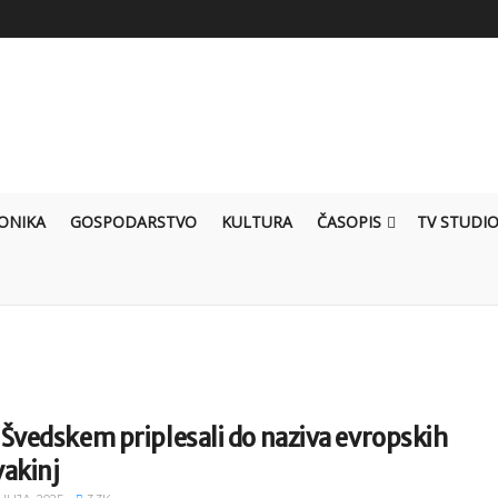
ONIKA
GOSPODARSTVO
KULTURA
ČASOPIS
TV STUDI
Švedskem priplesali do naziva evropskih
vakinj