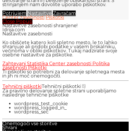
delovanje strani in beleženje obiskanosti strani. S
strinjanjem nam dovolite uporabo piškotkov.
Potrjujem
Nastavitve
Zavračam
Center zasebnosti
Piškotki
Close Popup
Nastavitve zasebnosti shranjene!
Idrija.com
Nastavitve zasebnosti
Ko obiščete katero koli spletno mesto, le to lahko
shranjuje ali pridobi podatke v vašem brskalniku,
večinoma v obliki piškotkov. Tukaj nadzirate svoje
osebne nastavitve za piškotke.
Zahtevani
Statistika
Center zasebnosti
Politika
zasebnosti
Piškotki
Ti piškotki so potrebni za delovanje spletnega mesta
in jih ni moč onemogočiti.
Tehnični piškotki
Tehnični piškotki
Za pravilno delovanje spletne strani uporabljamo
naslednje tehnične piškotke
wordpress_test_cookie
wordpress_logged_in_
wordpress_sec
Onemogoči vse storitve
Shrani