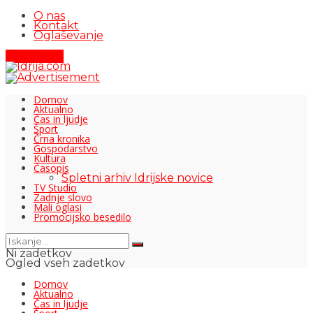
O nas
Kontakt
Oglaševanje
Pišite nam
Domov
Aktualno
Čas in ljudje
Šport
Črna kronika
Gospodarstvo
Kultura
Časopis
Spletni arhiv Idrijske novice
TV Studio
Zadnje slovo
Mali oglasi
Promocijsko besedilo
Ni zadetkov
Ogled vseh zadetkov
Domov
Aktualno
Čas in ljudje