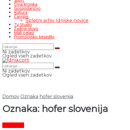
Šport
Črna kronika
Gospodarstvo
Kultura
Časopis
Spletni arhiv Idrijske novice
TV Studio
Zadnje slovo
Mali oglasi
Promocijsko besedilo
Ni zadetkov
Ogled vseh zadetkov
Ni zadetkov
Ogled vseh zadetkov
Domov
Oznaka
hofer slovenija
Oznaka:
hofer slovenija
Aktualno