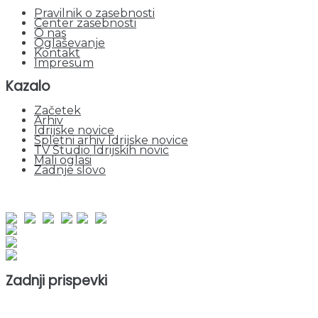
Pravilnik o zasebnosti
Center zasebnosti
O nas
Oglaševanje
Kontakt
Impresum
Kazalo
Začetek
Arhiv
Idrijske novice
Spletni arhiv Idrijske novice
TV Studio Idrijskih novic
Mali oglasi
Zadnje slovo
obiskov od 1. januarja 2026
Obiskovalcev skupaj : 947145
Prikazov skupaj : 2525574
Trenutno : 128
Zadnji prispevki