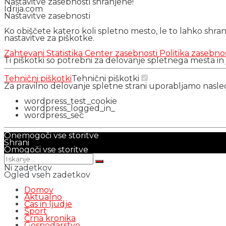
Nastavitve zasebnosti shranjene!
Idrija.com
Nastavitve zasebnosti
Ko obiščete katero koli spletno mesto, le to lahko shra
nastavitve za piškotke.
Zahtevani
Statistika
Center zasebnosti
Politika zasebno
Ti piškotki so potrebni za delovanje spletnega mesta in
Tehnični piškotki
Tehnični piškotki
Za pravilno delovanje spletne strani uporabljamo nasl
wordpress_test_cookie
wordpress_logged_in_
wordpress_sec
Onemogoči vse storitve
Shrani
Omogoči vse storitve
Ni zadetkov
Ogled vseh zadetkov
Domov
Aktualno
Čas in ljudje
Šport
Črna kronika
Gospodarstvo