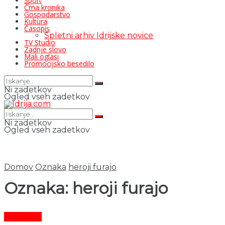
Šport
Črna kronika
Gospodarstvo
Kultura
Časopis
Spletni arhiv Idrijske novice
TV Studio
Zadnje slovo
Mali oglasi
Promocijsko besedilo
Ni zadetkov
Ogled vseh zadetkov
Ni zadetkov
Ogled vseh zadetkov
Domov
Oznaka
heroji furajo
Oznaka:
heroji furajo
Aktualno