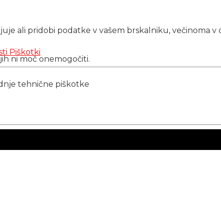
njuje ali pridobi podatke v vašem brskalniku, večinoma v 
sti
Piškotki
 jih ni moč onemogočiti.
ednje tehnične piškotke