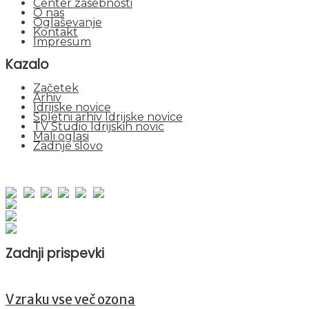
Center zasebnosti
O nas
Oglaševanje
Kontakt
Impresum
Kazalo
Začetek
Arhiv
Idrijske novice
Spletni arhiv Idrijske novice
TV Studio Idrijskih novic
Mali oglasi
Zadnje slovo
obiskov od 1. januarja 2026
Obiskovalcev skupaj : 956531
Prikazov skupaj : 2539748
Trenutno : 63
Zadnji prispevki
V zraku vse več ozona