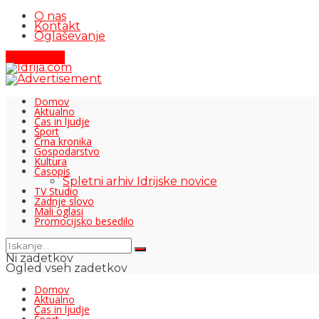
O nas
Kontakt
Oglaševanje
Pišite nam
Domov
Aktualno
Čas in ljudje
Šport
Črna kronika
Gospodarstvo
Kultura
Časopis
Spletni arhiv Idrijske novice
TV Studio
Zadnje slovo
Mali oglasi
Promocijsko besedilo
Ni zadetkov
Ogled vseh zadetkov
Domov
Aktualno
Čas in ljudje