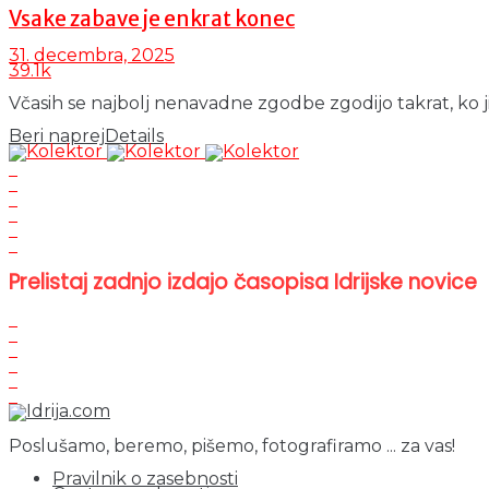
Vsake zabave je enkrat konec
31. decembra, 2025
39.1k
Včasih se najbolj nenavadne zgodbe zgodijo takrat, ko jih
Beri naprej
Details
Prelistaj zadnjo izdajo časopisa Idrijske novice
Poslušamo, beremo, pišemo, fotografiramo ... za vas!
Pravilnik o zasebnosti