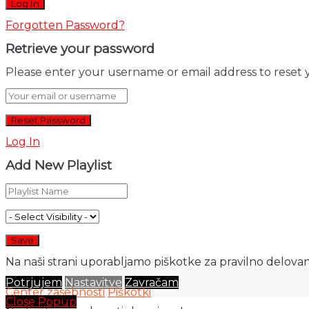
Forgotten Password?
Retrieve your password
Please enter your username or email address to reset 
Log In
Add New Playlist
Na naši strani uporabljamo piškotke za pravilno delovanj
Potrjujem
Nastavitve
Zavračam
Center zasebnosti
Piškotki
Close Popup