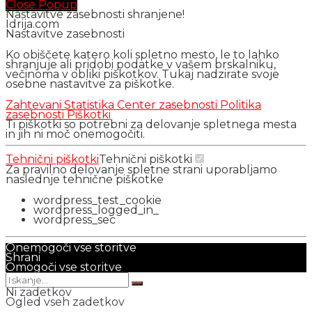
Close Popup
Nastavitve zasebnosti shranjene!
Idrija.com
Nastavitve zasebnosti
Ko obiščete katero koli spletno mesto, le to lahko
shranjuje ali pridobi podatke v vašem brskalniku,
večinoma v obliki piškotkov. Tukaj nadzirate svoje
osebne nastavitve za piškotke.
Zahtevani
Statistika
Center zasebnosti
Politika
zasebnosti
Piškotki
Ti piškotki so potrebni za delovanje spletnega mesta
in jih ni moč onemogočiti.
Tehnični piškotki
Tehnični piškotki
Za pravilno delovanje spletne strani uporabljamo
naslednje tehnične piškotke
wordpress_test_cookie
wordpress_logged_in_
wordpress_sec
Onemogoči vse storitve
Shrani
Omogoči vse storitve
Ni zadetkov
Ogled vseh zadetkov