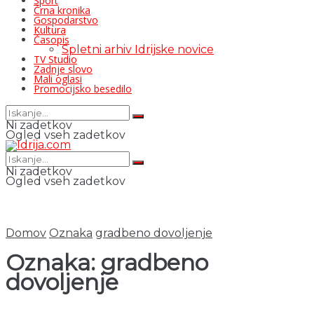
Šport
Črna kronika
Gospodarstvo
Kultura
Časopis
Spletni arhiv Idrijske novice
TV Studio
Zadnje slovo
Mali oglasi
Promocijsko besedilo
Ni zadetkov
Ogled vseh zadetkov
Ni zadetkov
Ogled vseh zadetkov
Domov
Oznaka
gradbeno dovoljenje
Oznaka:
gradbeno
dovoljenje