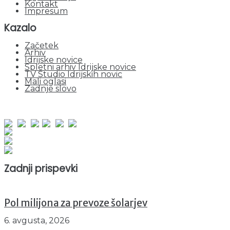
Kontakt
Impresum
Kazalo
Začetek
Arhiv
Idrijske novice
Spletni arhiv Idrijske novice
TV Studio Idrijskih novic
Mali oglasi
Zadnje slovo
obiskov od 1. januarja 2026
Obiskovalcev skupaj : 941250
Prikazov skupaj : 2513849
Trenutno : 2
Zadnji prispevki
Pol milijona za prevoze šolarjev
6. avgusta, 2026