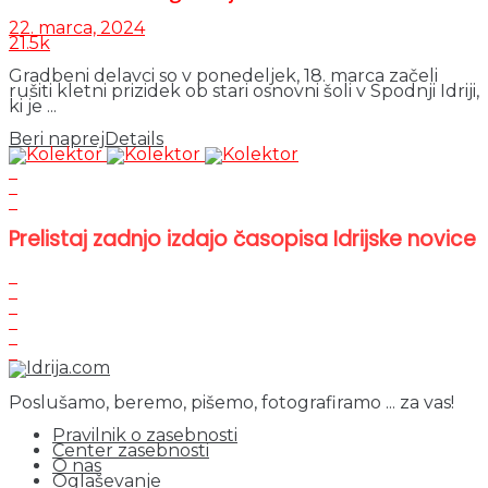
22. marca, 2024
21.5k
Gradbeni delavci so v ponedeljek, 18. marca začeli
rušiti kletni prizidek ob stari osnovni šoli v Spodnji Idriji,
ki je ...
Beri naprej
Details
Prelistaj zadnjo izdajo časopisa Idrijske novice
Poslušamo, beremo, pišemo, fotografiramo ... za vas!
Pravilnik o zasebnosti
Center zasebnosti
O nas
Oglaševanje