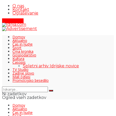
O nas
Kontakt
Oglaševanje
Pišite nam
Domov
Aktualno
Čas in ljudje
Šport
Črna kronika
Gospodarstvo
Kultura
Časopis
Spletni arhiv Idrijske novice
TV Studio
Zadnje slovo
Mali oglasi
Promocijsko besedilo
Ni zadetkov
Ogled vseh zadetkov
Domov
Aktualno
Čas in ljudje