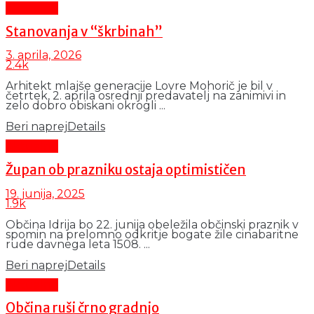
Aktualno
Stanovanja v “škrbinah”
3. aprila, 2026
2.4k
Arhitekt mlajše generacije Lovre Mohorič je bil v
četrtek, 2. aprila osrednji predavatelj na zanimivi in
zelo dobro obiskani okrogli ...
Beri naprej
Details
Aktualno
Župan ob prazniku ostaja optimističen
19. junija, 2025
1.9k
Občina Idrija bo 22. junija obeležila občinski praznik v
spomin na prelomno odkritje bogate žile cinabaritne
rude davnega leta 1508. ...
Beri naprej
Details
Aktualno
Občina ruši črno gradnjo