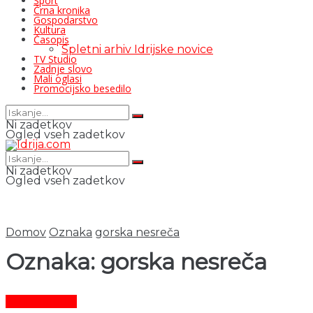
Šport
Črna kronika
Gospodarstvo
Kultura
Časopis
Spletni arhiv Idrijske novice
TV Studio
Zadnje slovo
Mali oglasi
Promocijsko besedilo
Ni zadetkov
Ogled vseh zadetkov
Ni zadetkov
Ogled vseh zadetkov
Domov
Oznaka
gorska nesreča
Oznaka:
gorska nesreča
Črni dogodki