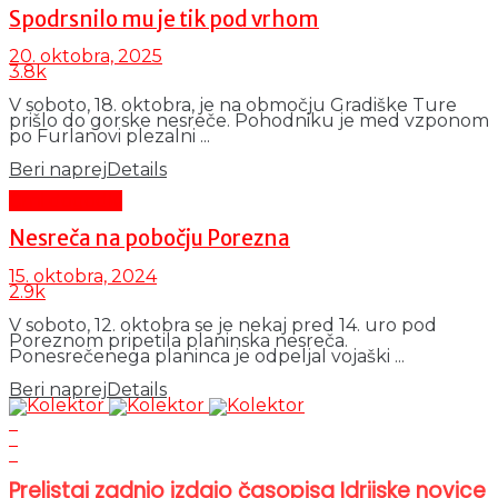
Spodrsnilo mu je tik pod vrhom
20. oktobra, 2025
3.8k
V soboto, 18. oktobra, je na območju Gradiške Ture
prišlo do gorske nesreče. Pohodniku je med vzponom
po Furlanovi plezalni ...
Beri naprej
Details
Črni dogodki
Nesreča na pobočju Porezna
15. oktobra, 2024
2.9k
V soboto, 12. oktobra se je nekaj pred 14. uro pod
Poreznom pripetila planinska nesreča.
Ponesrečenega planinca je odpeljal vojaški ...
Beri naprej
Details
Prelistaj zadnjo izdajo časopisa Idrijske novice