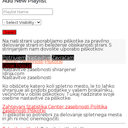
Add New Playlist
Na naši strani uporabljamo piškotke za pravilno
delovanje strani in beleženje obiskanosti strani. S
strinjanjem nam dovolite uporabo piškotkov.
Potrjujem
Nastavitve
Zavračam
Center zasebnosti
Piškotki
Close Popup
Nastavitve zasebnosti shranjene!
Idrija.com
Nastavitve zasebnosti
Ko obiščete katero koli spletno mesto, le to lahko
shranjuje ali pridobi podatke v vašem brskalniku,
večinoma v obliki piškotkov. Tukaj nadzirate svoje
osebne nastavitve za piškotke.
Zahtevani
Statistika
Center zasebnosti
Politika
zasebnosti
Piškotki
Ti piškotki so potrebni za delovanje spletnega mesta
in jih ni moč onemogočiti.