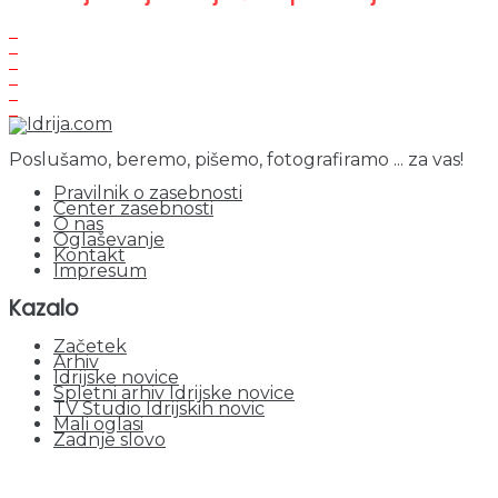
Poslušamo, beremo, pišemo, fotografiramo ... za vas!
Pravilnik o zasebnosti
Center zasebnosti
O nas
Oglaševanje
Kontakt
Impresum
Kazalo
Začetek
Arhiv
Idrijske novice
Spletni arhiv Idrijske novice
TV Studio Idrijskih novic
Mali oglasi
Zadnje slovo
obiskov od 1. januarja 2026