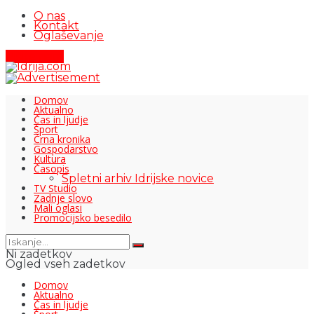
O nas
Kontakt
Oglaševanje
Pišite nam
Domov
Aktualno
Čas in ljudje
Šport
Črna kronika
Gospodarstvo
Kultura
Časopis
Spletni arhiv Idrijske novice
TV Studio
Zadnje slovo
Mali oglasi
Promocijsko besedilo
Ni zadetkov
Ogled vseh zadetkov
Domov
Aktualno
Čas in ljudje