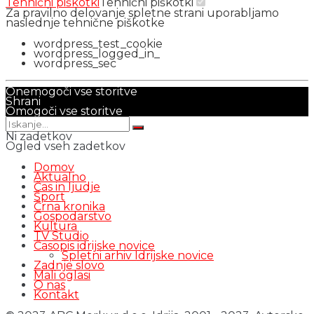
Tehnični piškotki
Tehnični piškotki
Za pravilno delovanje spletne strani uporabljamo
naslednje tehnične piškotke
wordpress_test_cookie
wordpress_logged_in_
wordpress_sec
Onemogoči vse storitve
Shrani
Omogoči vse storitve
Ni zadetkov
Ogled vseh zadetkov
Domov
Aktualno
Čas in ljudje
Šport
Črna kronika
Gospodarstvo
Kultura
TV Studio
Časopis idrijske novice
Spletni arhiv Idrijske novice
Zadnje slovo
Mali oglasi
O nas
Kontakt