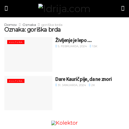
Domov
Oznaka
goriška brda
Oznaka:
goriška brda
Življenje je lepo …
KULTURA
5. FEBRUARJA, 2024
1.5K
Dare Kaurič pije, da ne znori
KULTURA
31. JANUARJA, 2024
2K