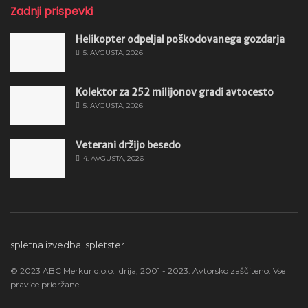
Zadnji prispevki
Helikopter odpeljal poškodovanega gozdarja
5. AVGUSTA, 2026
Kolektor za 252 milijonov gradi avtocesto
5. AVGUSTA, 2026
Veterani držijo besedo
4. AVGUSTA, 2026
spletna izvedba: spletster
© 2023 ABC Merkur d.o.o. Idrija, 2001 - 2023. Avtorsko zaščiteno. Vse
pravice pridržane.