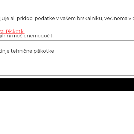
njuje ali pridobi podatke v vašem brskalniku, večinoma v 
sti
Piškotki
 jih ni moč onemogočiti.
ednje tehnične piškotke