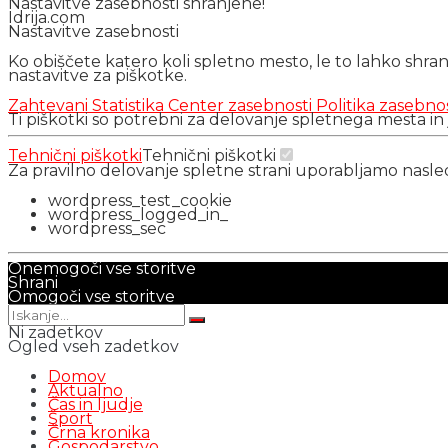
Nastavitve zasebnosti shranjene!
Idrija.com
Nastavitve zasebnosti
Ko obiščete katero koli spletno mesto, le to lahko shra
nastavitve za piškotke.
Zahtevani
Statistika
Center zasebnosti
Politika zasebno
Ti piškotki so potrebni za delovanje spletnega mesta in
Tehnični piškotki
Tehnični piškotki
Za pravilno delovanje spletne strani uporabljamo nasl
wordpress_test_cookie
wordpress_logged_in_
wordpress_sec
Onemogoči vse storitve
Shrani
Omogoči vse storitve
Ni zadetkov
Ogled vseh zadetkov
Domov
Aktualno
Čas in ljudje
Šport
Črna kronika
Gospodarstvo