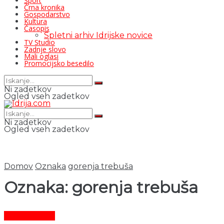
Šport
Črna kronika
Gospodarstvo
Kultura
Časopis
Spletni arhiv Idrijske novice
TV Studio
Zadnje slovo
Mali oglasi
Promocijsko besedilo
Ni zadetkov
Ogled vseh zadetkov
Ni zadetkov
Ogled vseh zadetkov
Domov
Oznaka
gorenja trebuša
Oznaka:
gorenja trebuša
Črni dogodki