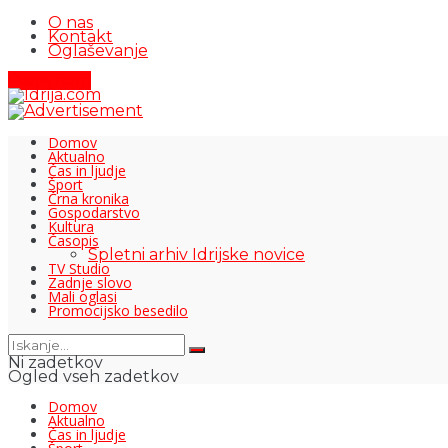
O nas
Kontakt
Oglaševanje
Pišite nam
Domov
Aktualno
Čas in ljudje
Šport
Črna kronika
Gospodarstvo
Kultura
Časopis
Spletni arhiv Idrijske novice
TV Studio
Zadnje slovo
Mali oglasi
Promocijsko besedilo
Ni zadetkov
Ogled vseh zadetkov
Domov
Aktualno
Čas in ljudje