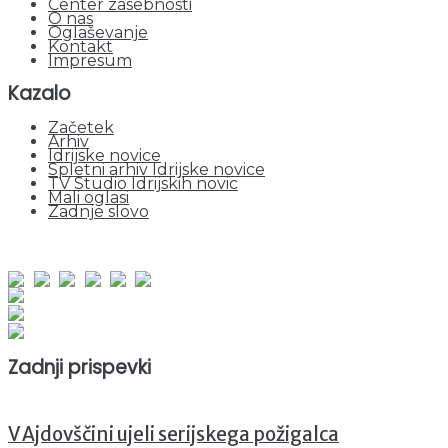
Center zasebnosti
O nas
Oglaševanje
Kontakt
Impresum
Kazalo
Začetek
Arhiv
Idrijske novice
Spletni arhiv Idrijske novice
TV Studio Idrijskih novic
Mali oglasi
Zadnje slovo
obiskov od 1. januarja 2026
Obiskovalcev skupaj : 952558
Prikazov skupaj : 2534365
Trenutno : 42
Zadnji prispevki
V Ajdovščini ujeli serijskega požigalca