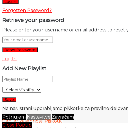
Forgotten Password?
Retrieve your password
Please enter your username or email address to reset 
Log In
Add New Playlist
Na naši strani uporabljamo piškotke za pravilno delovanj
Potrjujem
Nastavitve
Zavračam
Center zasebnosti
Piškotki
Close Popup