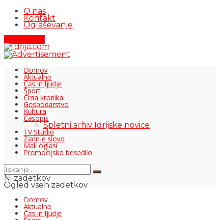
O nas
Kontakt
Oglaševanje
Pišite nam
Domov
Aktualno
Čas in ljudje
Šport
Črna kronika
Gospodarstvo
Kultura
Časopis
Spletni arhiv Idrijske novice
TV Studio
Zadnje slovo
Mali oglasi
Promocijsko besedilo
Ni zadetkov
Ogled vseh zadetkov
Domov
Aktualno
Čas in ljudje