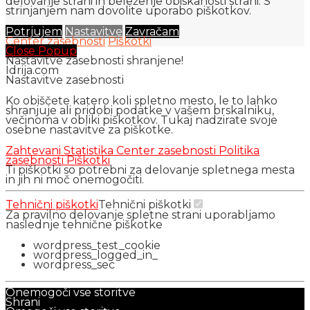
delovanje strani in beleženje obiskanosti strani. S
strinjanjem nam dovolite uporabo piškotkov.
Potrjujem
Nastavitve
Zavračam
Center zasebnosti
Piškotki
Close Popup
Nastavitve zasebnosti shranjene!
Idrija.com
Nastavitve zasebnosti
Ko obiščete katero koli spletno mesto, le to lahko
shranjuje ali pridobi podatke v vašem brskalniku,
večinoma v obliki piškotkov. Tukaj nadzirate svoje
osebne nastavitve za piškotke.
Zahtevani
Statistika
Center zasebnosti
Politika
zasebnosti
Piškotki
Ti piškotki so potrebni za delovanje spletnega mesta
in jih ni moč onemogočiti.
Tehnični piškotki
Tehnični piškotki
Za pravilno delovanje spletne strani uporabljamo
naslednje tehnične piškotke
wordpress_test_cookie
wordpress_logged_in_
wordpress_sec
Onemogoči vse storitve
Shrani