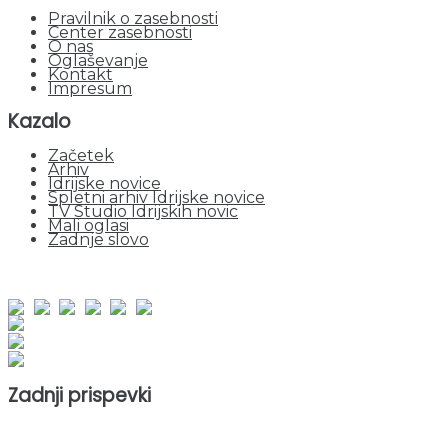
Pravilnik o zasebnosti
Center zasebnosti
O nas
Oglaševanje
Kontakt
Impresum
Kazalo
Začetek
Arhiv
Idrijske novice
Spletni arhiv Idrijske novice
TV Studio Idrijskih novic
Mali oglasi
Zadnje slovo
obiskov od 1. januarja 2026
Obiskovalcev skupaj : 964629
Prikazov skupaj : 2551804
Trenutno : 0
Zadnji prispevki