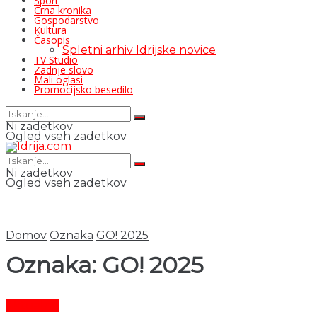
Šport
Črna kronika
Gospodarstvo
Kultura
Časopis
Spletni arhiv Idrijske novice
TV Studio
Zadnje slovo
Mali oglasi
Promocijsko besedilo
Ni zadetkov
Ogled vseh zadetkov
Ni zadetkov
Ogled vseh zadetkov
Domov
Oznaka
GO! 2025
Oznaka:
GO! 2025
Aktualno