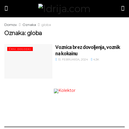
Domov
Oznaka
globa
Oznaka:
globa
Voznica brez dovoljenja, voznik
ČRNI DOGODKI
na kokainu
13. FEBRUARJA, 2024
4.3K