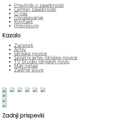
Pravilnik o zasebnosti
Center zasebnosti
O nas
Oglaševanje
Kontakt
Impresum
Kazalo
Začetek
Arhiv
Idrijske novice
Spletni arhiv Idrijske novice
TV Studio Idrijskih novic
Mali oglasi
Zadnje slovo
obiskov od 1. januarja 2026
Obiskovalcev skupaj : 942281
Prikazov skupaj : 2515541
Trenutno : 50
Zadnji prispevki