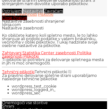
delovanje strani in beleženje obiskanosti strani. S
strinjanjem nam dovolite uporabo piškotkov.
Potrjujem
Nastavitve
Zavračam
Center zasebnosti
Piškotki
Close Popup
Nastavitve zasebnosti shranjene!
Idrija.com
Nastavitve zasebnosti
Ko obiščete katero koli spletno mesto, le to lahko
shranjuje ali pridobi podatke v vašem brskalniku,
večinoma v obliki piškotkov. Tukaj nadzirate svoje
osebne nastavitve za piškotke.
Zahtevani
Statistika
Center zasebnosti
Politika
zasebnosti
Piškotki
Ti piškotki so potrebni za delovanje spletnega mesta
in jih ni moč onemogočiti.
Tehnični piškotki
Tehnični piškotki
Za pravilno delovanje spletne strani uporabljamo
naslednje tehnične piškotke
wordpress_test_cookie
wordpress_logged_in_
wordpress_sec
Onemogoči vse storitve
Shrani