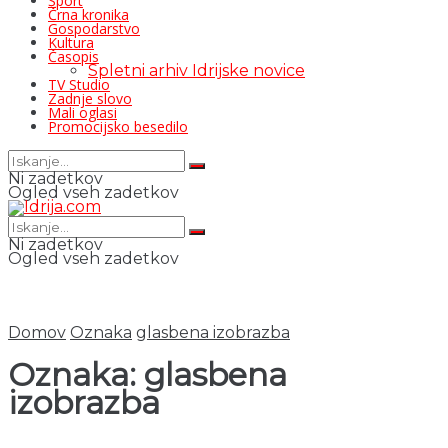
Šport
Črna kronika
Gospodarstvo
Kultura
Časopis
Spletni arhiv Idrijske novice
TV Studio
Zadnje slovo
Mali oglasi
Promocijsko besedilo
Ni zadetkov
Ogled vseh zadetkov
Ni zadetkov
Ogled vseh zadetkov
Domov
Oznaka
glasbena izobrazba
Oznaka:
glasbena
izobrazba