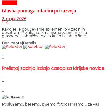
Kultura
Glasba pomaga mladini pri razvoju
2. maja, 2026
1.1k
Kako se je poučevanje spremenilo v zadnjih
desetletjih? Zakaj se zmanjšuje zanimanje za
glasbeno izobraževanje in kako bi lahko šole ...
Beri naprej
Details
Prelistaj zadnjo izdajo časopisa Idrijske novice
Poslušamo, beremo, pišemo, fotografiramo ... za vas!