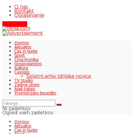
O nas
Kontakt
Oglaševanje
Pišite nam
Domov
Aktualno
Čas in ljudje
Šport
Črna kronika
Gospodarstvo
Kultura
Časopis
Spletni arhiv Idrijske novice
TV Studio
Zadnje slovo
Mali oglasi
Promocijsko besedilo
Ni zadetkov
Ogled vseh zadetkov
Domov
Aktualno
Čas in ljudje