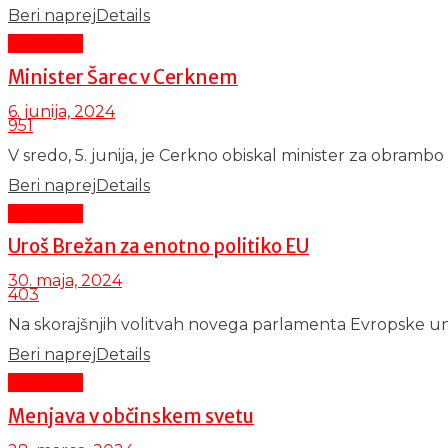
Beri naprej
Details
Aktualno
Minister Šarec v Cerknem
6. junija, 2024
951
V sredo, 5. junija, je Cerkno obiskal minister za obrambo 
Beri naprej
Details
Aktualno
Uroš Brežan za enotno politiko EU
30. maja, 2024
403
Na skorajšnjih volitvah novega parlamenta Evropske unije
Beri naprej
Details
Aktualno
Menjava v občinskem svetu