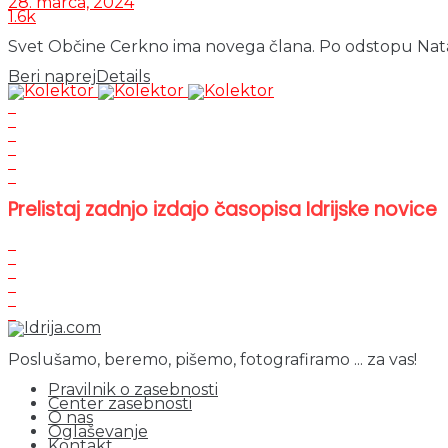
28. marca, 2024
1.6k
Svet Občine Cerkno ima novega člana. Po odstopu Nataše 
Beri naprej
Details
Prelistaj zadnjo izdajo časopisa Idrijske novice
Poslušamo, beremo, pišemo, fotografiramo ... za vas!
Pravilnik o zasebnosti
Center zasebnosti
O nas
Oglaševanje
Kontakt