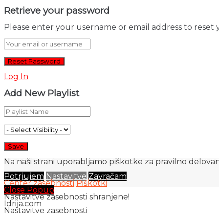
Retrieve your password
Please enter your username or email address to reset 
Log In
Add New Playlist
Na naši strani uporabljamo piškotke za pravilno delovanj
Potrjujem
Nastavitve
Zavračam
Center zasebnosti
Piškotki
Close Popup
Nastavitve zasebnosti shranjene!
Idrija.com
Nastavitve zasebnosti