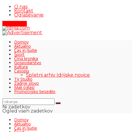
O nas
Kontakt
Oglaševanje
Pišite nam
Domov
Aktualno
Čas in ljudje
Šport
Črna kronika
Gospodarstvo
Kultura
Časopis
Spletni arhiv Idrijske novice
TV Studio
Zadnje slovo
Mali oglasi
Promocijsko besedilo
Ni zadetkov
Ogled vseh zadetkov
Domov
Aktualno
Čas in ljudje