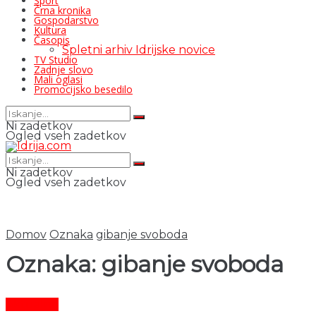
Šport
Črna kronika
Gospodarstvo
Kultura
Časopis
Spletni arhiv Idrijske novice
TV Studio
Zadnje slovo
Mali oglasi
Promocijsko besedilo
Ni zadetkov
Ogled vseh zadetkov
Ni zadetkov
Ogled vseh zadetkov
Domov
Oznaka
gibanje svoboda
Oznaka:
gibanje svoboda
Aktualno