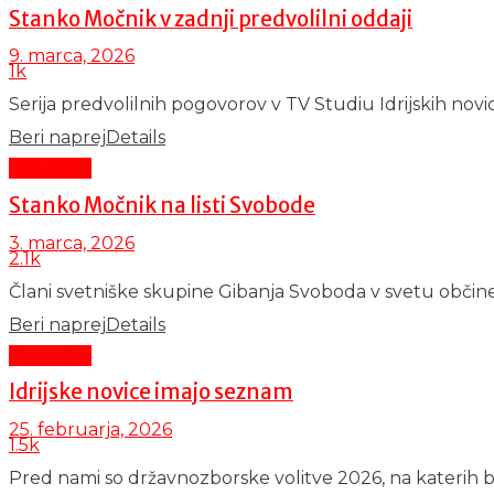
Stanko Močnik v zadnji predvolilni oddaji
9. marca, 2026
1k
Serija predvolilnih pogovorov v TV Studiu Idrijskih novi
Beri naprej
Details
Aktualno
Stanko Močnik na listi Svobode
3. marca, 2026
2.1k
Člani svetniške skupine Gibanja Svoboda v svetu občin
Beri naprej
Details
Aktualno
Idrijske novice imajo seznam
25. februarja, 2026
1.5k
Pred nami so državnozborske volitve 2026, na katerih bo