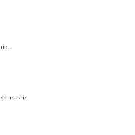
n ...
h mest iz ...