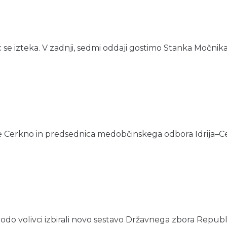
c se izteka. V zadnji, sedmi oddaji gostimo Stanka Močnika
e Cerkno in predsednica medobčinskega odbora Idrija–Cer
do volivci izbirali novo sestavo Državnega zbora Republik