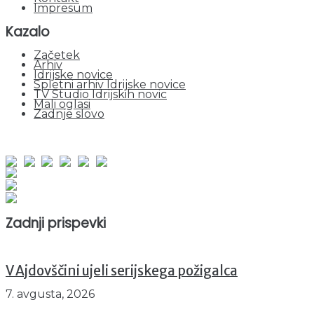
Impresum
Kazalo
Začetek
Arhiv
Idrijske novice
Spletni arhiv Idrijske novice
TV Studio Idrijskih novic
Mali oglasi
Zadnje slovo
obiskov od 1. januarja 2026
Obiskovalcev skupaj : 952937
Prikazov skupaj : 2534842
Trenutno : 20
Zadnji prispevki
V Ajdovščini ujeli serijskega požigalca
7. avgusta, 2026