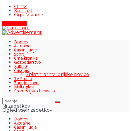
O nas
Kontakt
Oglaševanje
Pišite nam
Domov
Aktualno
Čas in ljudje
Šport
Črna kronika
Gospodarstvo
Kultura
Časopis
Spletni arhiv Idrijske novice
TV Studio
Zadnje slovo
Mali oglasi
Promocijsko besedilo
Ni zadetkov
Ogled vseh zadetkov
Domov
Aktualno
Čas in ljudje