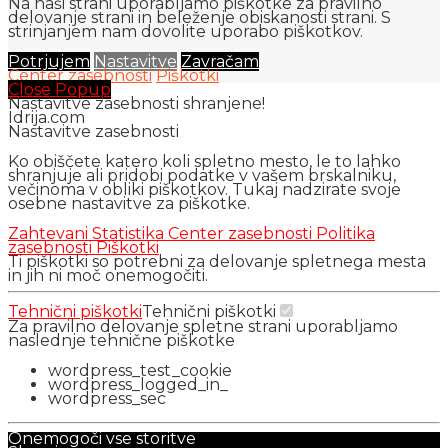
Na naši strani uporabljamo piškotke za pravilno
delovanje strani in beleženje obiskanosti strani. S
strinjanjem nam dovolite uporabo piškotkov.
Potrjujem
Nastavitve
Zavračam
Center zasebnosti
Piškotki
Close Popup
Nastavitve zasebnosti shranjene!
Idrija.com
Nastavitve zasebnosti
Ko obiščete katero koli spletno mesto, le to lahko
shranjuje ali pridobi podatke v vašem brskalniku,
večinoma v obliki piškotkov. Tukaj nadzirate svoje
osebne nastavitve za piškotke.
Zahtevani
Statistika
Center zasebnosti
Politika
zasebnosti
Piškotki
Ti piškotki so potrebni za delovanje spletnega mesta
in jih ni moč onemogočiti.
Tehnični piškotki
Tehnični piškotki
Za pravilno delovanje spletne strani uporabljamo
naslednje tehnične piškotke
wordpress_test_cookie
wordpress_logged_in_
wordpress_sec
Onemogoči vse storitve