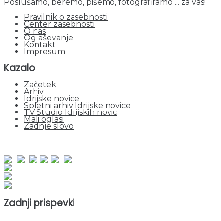
Poslušamo, beremo, pišemo, fotografiramo ... za vas!
Pravilnik o zasebnosti
Center zasebnosti
O nas
Oglaševanje
Kontakt
Impresum
Kazalo
Začetek
Arhiv
Idrijske novice
Spletni arhiv Idrijske novice
TV Studio Idrijskih novic
Mali oglasi
Zadnje slovo
obiskov od 1. januarja 2026
Obiskovalcev skupaj : 951138
Prikazov skupaj : 2532137
Trenutno : 71
Zadnji prispevki