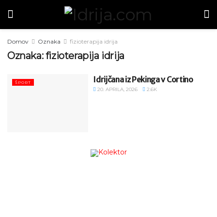
Domov
Oznaka
fizioterapija idrija
Oznaka:
fizioterapija idrija
Idrijčana iz Pekinga v Cortino
ŠPORT
20. APRILA, 2026
2.6K