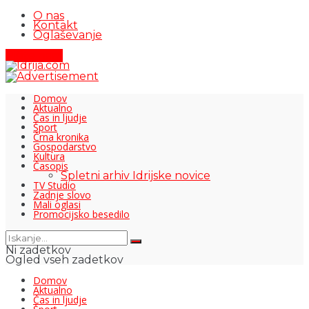
O nas
Kontakt
Oglaševanje
Pišite nam
Domov
Aktualno
Čas in ljudje
Šport
Črna kronika
Gospodarstvo
Kultura
Časopis
Spletni arhiv Idrijske novice
TV Studio
Zadnje slovo
Mali oglasi
Promocijsko besedilo
Ni zadetkov
Ogled vseh zadetkov
Domov
Aktualno
Čas in ljudje