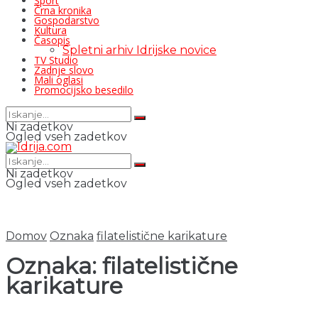
Šport
Črna kronika
Gospodarstvo
Kultura
Časopis
Spletni arhiv Idrijske novice
TV Studio
Zadnje slovo
Mali oglasi
Promocijsko besedilo
Ni zadetkov
Ogled vseh zadetkov
Ni zadetkov
Ogled vseh zadetkov
Domov
Oznaka
filatelistične karikature
Oznaka:
filatelistične
karikature