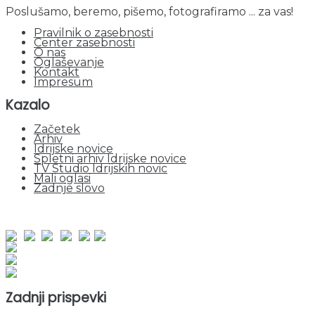
Poslušamo, beremo, pišemo, fotografiramo ... za vas!
Pravilnik o zasebnosti
Center zasebnosti
O nas
Oglaševanje
Kontakt
Impresum
Kazalo
Začetek
Arhiv
Idrijske novice
Spletni arhiv Idrijske novice
TV Studio Idrijskih novic
Mali oglasi
Zadnje slovo
obiskov od 1. januarja 2026
Obiskovalcev skupaj : 950211
Prikazov skupaj : 2530498
Trenutno : 64
Zadnji prispevki