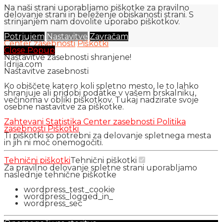
Na naši strani uporabljamo piškotke za pravilno
delovanje strani in beleženje obiskanosti strani. S
strinjanjem nam dovolite uporabo piškotkov.
Potrjujem
Nastavitve
Zavračam
Center zasebnosti
Piškotki
Close Popup
Nastavitve zasebnosti shranjene!
Idrija.com
Nastavitve zasebnosti
Ko obiščete katero koli spletno mesto, le to lahko
shranjuje ali pridobi podatke v vašem brskalniku,
večinoma v obliki piškotkov. Tukaj nadzirate svoje
osebne nastavitve za piškotke.
Zahtevani
Statistika
Center zasebnosti
Politika
zasebnosti
Piškotki
Ti piškotki so potrebni za delovanje spletnega mesta
in jih ni moč onemogočiti.
Tehnični piškotki
Tehnični piškotki
Za pravilno delovanje spletne strani uporabljamo
naslednje tehnične piškotke
wordpress_test_cookie
wordpress_logged_in_
wordpress_sec