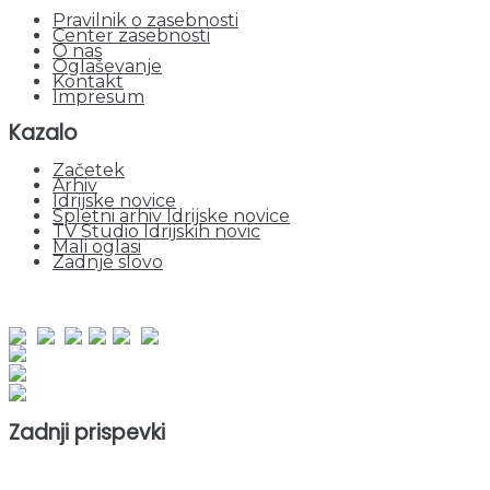
Pravilnik o zasebnosti
Center zasebnosti
O nas
Oglaševanje
Kontakt
Impresum
Kazalo
Začetek
Arhiv
Idrijske novice
Spletni arhiv Idrijske novice
TV Studio Idrijskih novic
Mali oglasi
Zadnje slovo
obiskov od 1. januarja 2026
Obiskovalcev skupaj : 951133
Prikazov skupaj : 2532132
Trenutno : 71
Zadnji prispevki