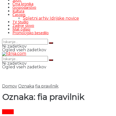
Šport
Črna kronika
Gospodarstvo
Kultura
Časopis
Spletni arhiv Idrijske novice
TV Studio
Zadnje slovo
Mali oglasi
Promocijsko besedilo
Ni zadetkov
Ogled vseh zadetkov
Ni zadetkov
Ogled vseh zadetkov
Domov
Oznaka
fia pravilnik
Oznaka:
fia pravilnik
Šport