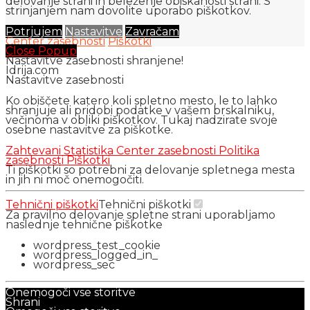
delovanje strani in beleženje obiskanosti strani. S
strinjanjem nam dovolite uporabo piškotkov.
Potrjujem
Nastavitve
Zavračam
Center zasebnosti
Piškotki
Close Popup
Nastavitve zasebnosti shranjene!
Idrija.com
Nastavitve zasebnosti
Ko obiščete katero koli spletno mesto, le to lahko
shranjuje ali pridobi podatke v vašem brskalniku,
večinoma v obliki piškotkov. Tukaj nadzirate svoje
osebne nastavitve za piškotke.
Zahtevani
Statistika
Center zasebnosti
Politika
zasebnosti
Piškotki
Ti piškotki so potrebni za delovanje spletnega mesta
in jih ni moč onemogočiti.
Tehnični piškotki
Tehnični piškotki
Za pravilno delovanje spletne strani uporabljamo
naslednje tehnične piškotke
wordpress_test_cookie
wordpress_logged_in_
wordpress_sec
Onemogoči vse storitve
Shrani