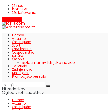
O nas
Kontakt
Oglaševanje
Pišite nam
Domov
Aktualno
Čas in ljudje
Šport
Črna kronika
Gospodarstvo
Kultura
Časopis
Spletni arhiv Idrijske novice
TV Studio
Zadnje slovo
Mali oglasi
Promocijsko besedilo
Ni zadetkov
Ogled vseh zadetkov
Domov
Aktualno
Čas in ljudje