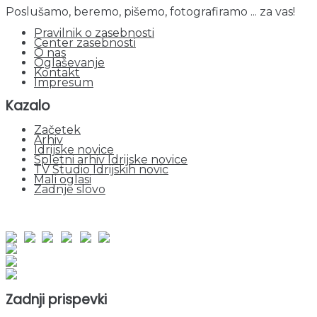
Poslušamo, beremo, pišemo, fotografiramo ... za vas!
Pravilnik o zasebnosti
Center zasebnosti
O nas
Oglaševanje
Kontakt
Impresum
Kazalo
Začetek
Arhiv
Idrijske novice
Spletni arhiv Idrijske novice
TV Studio Idrijskih novic
Mali oglasi
Zadnje slovo
obiskov od 1. januarja 2026
Obiskovalcev skupaj : 950096
Prikazov skupaj : 2530312
Trenutno : 58
Zadnji prispevki