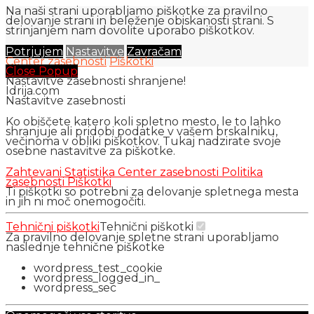
Na naši strani uporabljamo piškotke za pravilno
delovanje strani in beleženje obiskanosti strani. S
strinjanjem nam dovolite uporabo piškotkov.
Potrjujem
Nastavitve
Zavračam
Center zasebnosti
Piškotki
Close Popup
Nastavitve zasebnosti shranjene!
Idrija.com
Nastavitve zasebnosti
Ko obiščete katero koli spletno mesto, le to lahko
shranjuje ali pridobi podatke v vašem brskalniku,
večinoma v obliki piškotkov. Tukaj nadzirate svoje
osebne nastavitve za piškotke.
Zahtevani
Statistika
Center zasebnosti
Politika
zasebnosti
Piškotki
Ti piškotki so potrebni za delovanje spletnega mesta
in jih ni moč onemogočiti.
Tehnični piškotki
Tehnični piškotki
Za pravilno delovanje spletne strani uporabljamo
naslednje tehnične piškotke
wordpress_test_cookie
wordpress_logged_in_
wordpress_sec