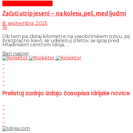
Promocijsko besedilo
Začuti utrip jeseni – na kolesu, peš, med ljudmi
8. septembra, 2025
1k
Ob tem pa zbiraj kilometre na vseobčinskem izzivu, pij
brezplačno kavo, se udeležuj izletov, se igraj pred
Mladinskim centrom Idrija, ...
Details
Beri naprej
Prelistaj zadnjo izdajo časopisa Idrijske novice