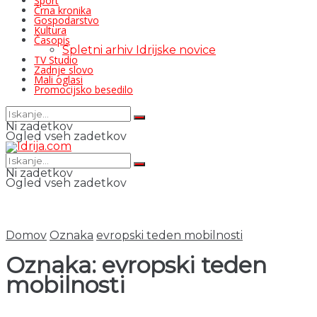
Šport
Črna kronika
Gospodarstvo
Kultura
Časopis
Spletni arhiv Idrijske novice
TV Studio
Zadnje slovo
Mali oglasi
Promocijsko besedilo
Ni zadetkov
Ogled vseh zadetkov
Ni zadetkov
Ogled vseh zadetkov
Domov
Oznaka
evropski teden mobilnosti
Oznaka:
evropski teden
mobilnosti