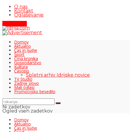
O nas
Kontakt
Oglaševanje
Pišite nam
Domov
Aktualno
Čas in ljudje
Šport
Črna kronika
Gospodarstvo
Kultura
Časopis
Spletni arhiv Idrijske novice
TV Studio
Zadnje slovo
Mali oglasi
Promocijsko besedilo
Ni zadetkov
Ogled vseh zadetkov
Domov
Aktualno
Čas in ljudje