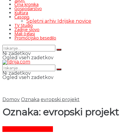
Šport
Črna kronika
Gospodarstvo
Kultura
Časopis
Spletni arhiv Idrijske novice
TV Studio
Zadnje slovo
Mali oglasi
Promocijsko besedilo
Ni zadetkov
Ogled vseh zadetkov
Ni zadetkov
Ogled vseh zadetkov
Domov
Oznaka
evropski projekt
Oznaka:
evropski projekt
Promocijsko besedilo