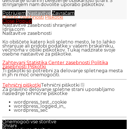
delovanje strani in beleženje obiskanosti strani. S
strinjanjem nam dovolite uporabo piškotkov.
Potrjujem
Nastavitve
Zavračam
Center zasebnosti
Piškotki
Close Popup
Nastavitve zasebnosti shranjene!
Idrija.com
Nastavitve zasebnosti
Ko obiščete katero koli spletno mesto, le to lahko
shranjuje ali pridobi podatke v vašem brskalniku,
večinoma v obliki piškotkov. Tukaj nadzirate svoje
osebne nastavitve za piškotke.
Zahtevani
Statistika
Center zasebnosti
Politika
zasebnosti
Piškotki
Ti piškotki so potrebni za delovanje spletnega mesta
in jih ni moč onemogočiti.
Tehnični piškotki
Tehnični piškotki
Za pravilno delovanje spletne strani uporabljamo
naslednje tehnične piškotke
wordpress_test_cookie
wordpress_logged_in_
wordpress_sec
Onemogoči vse storitve
Shrani