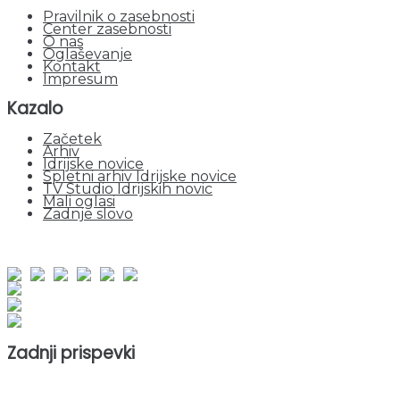
Pravilnik o zasebnosti
Center zasebnosti
O nas
Oglaševanje
Kontakt
Impresum
Kazalo
Začetek
Arhiv
Idrijske novice
Spletni arhiv Idrijske novice
TV Studio Idrijskih novic
Mali oglasi
Zadnje slovo
obiskov od 1. januarja 2026
Obiskovalcev skupaj : 944395
Prikazov skupaj : 2520427
Trenutno : 81
Zadnji prispevki