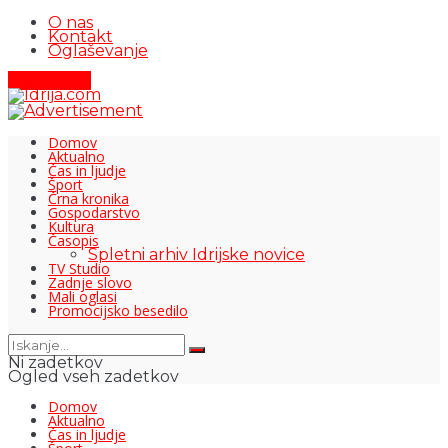
O nas
Kontakt
Oglaševanje
Pišite nam
Domov
Aktualno
Čas in ljudje
Šport
Črna kronika
Gospodarstvo
Kultura
Časopis
Spletni arhiv Idrijske novice
TV Studio
Zadnje slovo
Mali oglasi
Promocijsko besedilo
Ni zadetkov
Ogled vseh zadetkov
Domov
Aktualno
Čas in ljudje