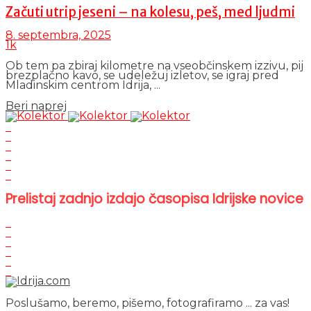
Začuti utrip jeseni – na kolesu, peš, med ljudmi
8. septembra, 2025
1k
Ob tem pa zbiraj kilometre na vseobčinskem izzivu, pij
brezplačno kavo, se udeležuj izletov, se igraj pred
Mladinskim centrom Idrija, ...
Details
Beri naprej
Prelistaj zadnjo izdajo časopisa Idrijske novice
Poslušamo, beremo, pišemo, fotografiramo ... za vas!