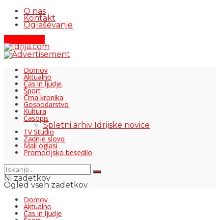
O nas
Kontakt
Oglaševanje
Pišite nam
Domov
Aktualno
Čas in ljudje
Šport
Črna kronika
Gospodarstvo
Kultura
Časopis
Spletni arhiv Idrijske novice
TV Studio
Zadnje slovo
Mali oglasi
Promocijsko besedilo
Ni zadetkov
Ogled vseh zadetkov
Domov
Aktualno
Čas in ljudje