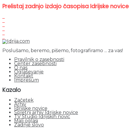
Prelistaj zadnjo izdajo časopisa Idrijske novice
Poslušamo, beremo, pišemo, fotografiramo ... za vas!
Pravilnik o zasebnosti
Center zasebnosti
O nas
Oglaševanje
Kontakt
Impresum
Kazalo
Začetek
Arhiv
Idrijske novice
Spletni arhiv Idrijske novice
TV Studio Idrijskih novic
Mali oglasi
Zadnje slovo