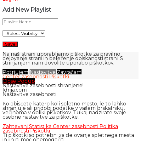
Add New Playlist
Na naši strani uporabljamo piškotke za pravilno
delovanje strani in beleženje obiskanosti strani. S
strinjanjem nam dovolite uporabo piškotkov.
Potrjujem
Nastavitve
Zavračam
Center zasebnosti
Piškotki
Close Popup
Nastavitve zasebnosti shranjene!
Idrija.com
Nastavitve zasebnosti
Ko obiščete katero koli spletno mesto, le to lahko
shranjuje ali pridobi podatke v vašem brskalniku,
večinoma v obliki piškotkov. Tukaj nadzirate svoje
osebne nastavitve za piškotke.
Zahtevani
Statistika
Center zasebnosti
Politika
zasebnosti
Piškotki
Ti piškotki so potrebni za delovanje spletnega mesta
in jih ni moč onemogočiti.