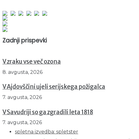
obiskov od 1. januarja 2026
Obiskovalcev skupaj : 964629
Prikazov skupaj : 2551804
Trenutno : 0
Zadnji prispevki
V zraku vse več ozona
8. avgusta, 2026
V Ajdovščini ujeli serijskega požigalca
7. avgusta, 2026
V Savudriji so ga zgradili leta 1818
7. avgusta, 2026
spletna izvedba: spletster