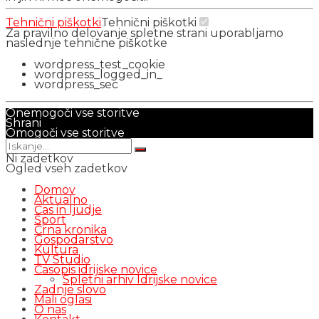
Tehnični piškotki
Tehnični piškotki
Za pravilno delovanje spletne strani uporabljamo
naslednje tehnične piškotke
wordpress_test_cookie
wordpress_logged_in_
wordpress_sec
Onemogoči vse storitve
Shrani
Omogoči vse storitve
Ni zadetkov
Ogled vseh zadetkov
Domov
Aktualno
Čas in ljudje
Šport
Črna kronika
Gospodarstvo
Kultura
TV Studio
Časopis idrijske novice
Spletni arhiv Idrijske novice
Zadnje slovo
Mali oglasi
O nas