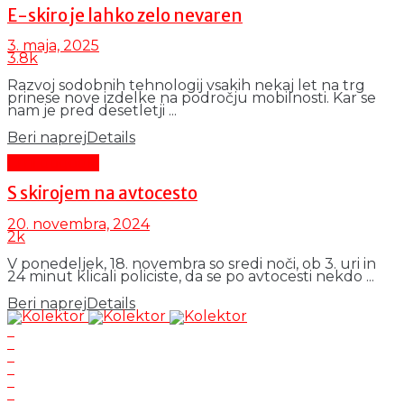
E-skiro je lahko zelo nevaren
3. maja, 2025
3.8k
Razvoj sodobnih tehnologij vsakih nekaj let na trg
prinese nove izdelke na področju mobilnosti. Kar se
nam je pred desetletji ...
Beri naprej
Details
Črni dogodki
S skirojem na avtocesto
20. novembra, 2024
2k
V ponedeljek, 18. novembra so sredi noči, ob 3. uri in
24 minut klicali policiste, da se po avtocesti nekdo ...
Beri naprej
Details