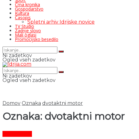
Šport
Črna kronika
Gospodarstvo
Kultura
Časopis
Spletni arhiv Idrijske novice
TV Studio
Zadnje slovo
Mali oglasi
Promocijsko besedilo
Ni zadetkov
Ogled vseh zadetkov
Ni zadetkov
Ogled vseh zadetkov
Domov
Oznaka
dvotaktni motor
Oznaka:
dvotaktni motor
Čas in ljudje