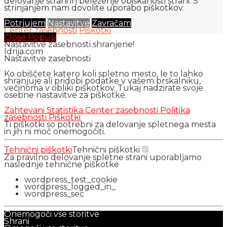
delovanje strani in beleženje obiskanosti strani. S
strinjanjem nam dovolite uporabo piškotkov.
Potrjujem
Nastavitve
Zavračam
Center zasebnosti
Piškotki
Close Popup
Nastavitve zasebnosti shranjene!
Idrija.com
Nastavitve zasebnosti
Ko obiščete katero koli spletno mesto, le to lahko
shranjuje ali pridobi podatke v vašem brskalniku,
večinoma v obliki piškotkov. Tukaj nadzirate svoje
osebne nastavitve za piškotke.
Zahtevani
Statistika
Center zasebnosti
Politika
zasebnosti
Piškotki
Ti piškotki so potrebni za delovanje spletnega mesta
in jih ni moč onemogočiti.
Tehnični piškotki
Tehnični piškotki
Za pravilno delovanje spletne strani uporabljamo
naslednje tehnične piškotke
wordpress_test_cookie
wordpress_logged_in_
wordpress_sec
Onemogoči vse storitve
Shrani