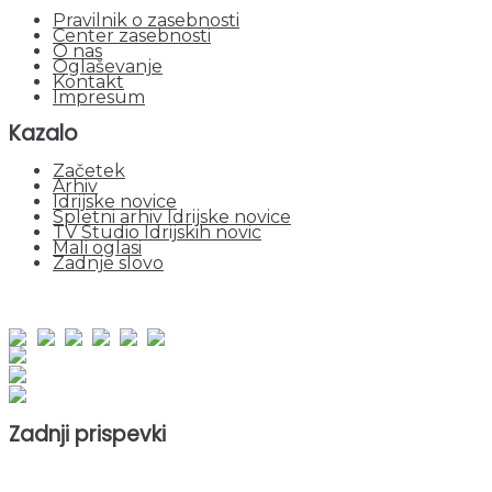
Pravilnik o zasebnosti
Center zasebnosti
O nas
Oglaševanje
Kontakt
Impresum
Kazalo
Začetek
Arhiv
Idrijske novice
Spletni arhiv Idrijske novice
TV Studio Idrijskih novic
Mali oglasi
Zadnje slovo
obiskov od 1. januarja 2026
Obiskovalcev skupaj : 956555
Prikazov skupaj : 2539786
Trenutno : 68
Zadnji prispevki