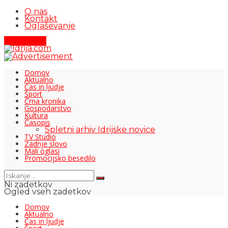
O nas
Kontakt
Oglaševanje
Pišite nam
Domov
Aktualno
Čas in ljudje
Šport
Črna kronika
Gospodarstvo
Kultura
Časopis
Spletni arhiv Idrijske novice
TV Studio
Zadnje slovo
Mali oglasi
Promocijsko besedilo
Ni zadetkov
Ogled vseh zadetkov
Domov
Aktualno
Čas in ljudje