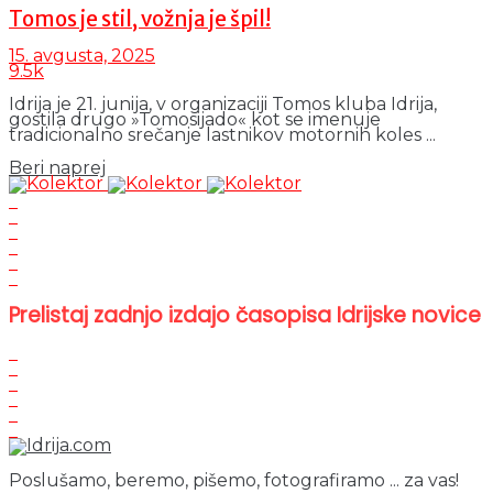
Tomos je stil, vožnja je špil!
15. avgusta, 2025
9.5k
Idrija je 21. junija, v organizaciji Tomos kluba Idrija,
gostila drugo »Tomosijado« kot se imenuje
tradicionalno srečanje lastnikov motornih koles ...
Details
Beri naprej
Prelistaj zadnjo izdajo časopisa Idrijske novice
Poslušamo, beremo, pišemo, fotografiramo ... za vas!