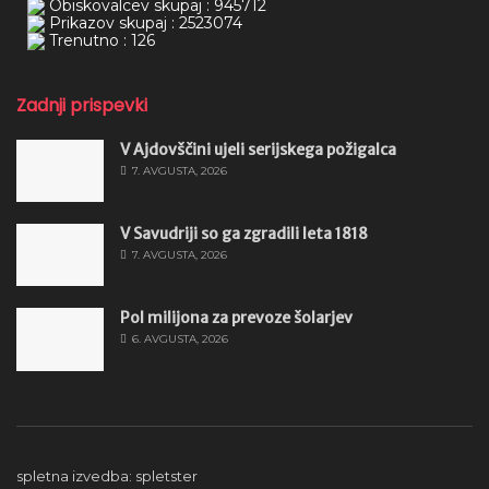
Obiskovalcev skupaj : 945712
Prikazov skupaj : 2523074
Trenutno : 126
Zadnji prispevki
V Ajdovščini ujeli serijskega požigalca
7. AVGUSTA, 2026
V Savudriji so ga zgradili leta 1818
7. AVGUSTA, 2026
Pol milijona za prevoze šolarjev
6. AVGUSTA, 2026
spletna izvedba: spletster