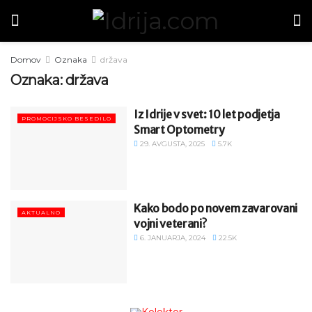
Domov
Oznaka
država
Oznaka:
država
Iz Idrije v svet: 10 let podjetja
PROMOCIJSKO BESEDILO
Smart Optometry
29. AVGUSTA, 2025
5.7K
Kako bodo po novem zavarovani
AKTUALNO
vojni veterani?
6. JANUARJA, 2024
22.5K