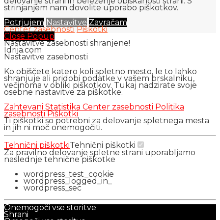
delovanje strani in beleženje obiskanosti strani. S
strinjanjem nam dovolite uporabo piškotkov.
Potrjujem
Nastavitve
Zavračam
Center zasebnosti
Piškotki
Close Popup
Nastavitve zasebnosti shranjene!
Idrija.com
Nastavitve zasebnosti
Ko obiščete katero koli spletno mesto, le to lahko
shranjuje ali pridobi podatke v vašem brskalniku,
večinoma v obliki piškotkov. Tukaj nadzirate svoje
osebne nastavitve za piškotke.
Zahtevani
Statistika
Center zasebnosti
Politika
zasebnosti
Piškotki
Ti piškotki so potrebni za delovanje spletnega mesta
in jih ni moč onemogočiti.
Tehnični piškotki
Tehnični piškotki
Za pravilno delovanje spletne strani uporabljamo
naslednje tehnične piškotke
wordpress_test_cookie
wordpress_logged_in_
wordpress_sec
Onemogoči vse storitve
Shrani