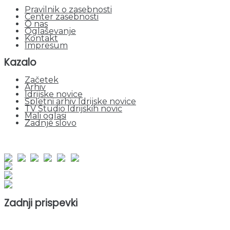
Pravilnik o zasebnosti
Center zasebnosti
O nas
Oglaševanje
Kontakt
Impresum
Kazalo
Začetek
Arhiv
Idrijske novice
Spletni arhiv Idrijske novice
TV Studio Idrijskih novic
Mali oglasi
Zadnje slovo
obiskov od 1. januarja 2026
Obiskovalcev skupaj : 952908
Prikazov skupaj : 2534807
Trenutno : 25
Zadnji prispevki