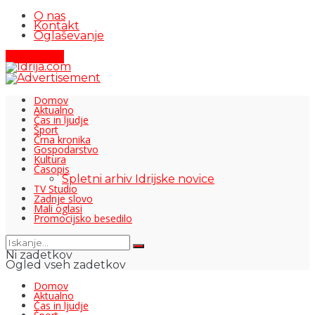
O nas
Kontakt
Oglaševanje
Pišite nam
Domov
Aktualno
Čas in ljudje
Šport
Črna kronika
Gospodarstvo
Kultura
Časopis
Spletni arhiv Idrijske novice
TV Studio
Zadnje slovo
Mali oglasi
Promocijsko besedilo
Ni zadetkov
Ogled vseh zadetkov
Domov
Aktualno
Čas in ljudje