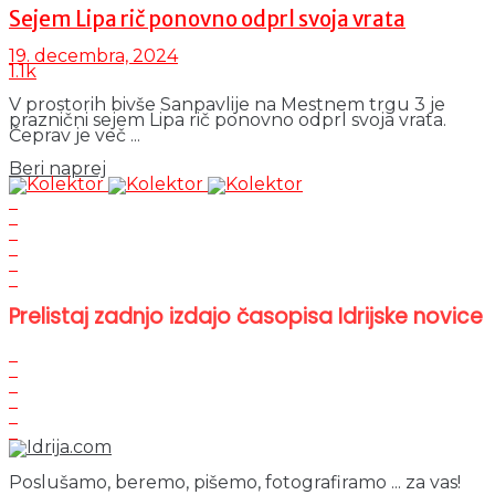
Sejem Lipa rič ponovno odprl svoja vrata
19. decembra, 2024
1.1k
V prostorih bivše Sanpavlije na Mestnem trgu 3 je
praznični sejem Lipa rič ponovno odprl svoja vrata.
Čeprav je več ...
Details
Beri naprej
Prelistaj zadnjo izdajo časopisa Idrijske novice
Poslušamo, beremo, pišemo, fotografiramo ... za vas!