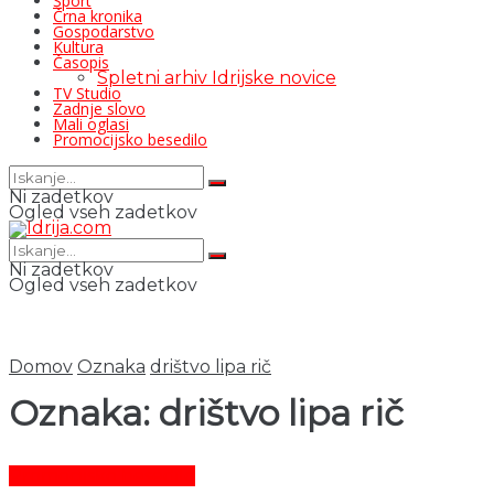
Šport
Črna kronika
Gospodarstvo
Kultura
Časopis
Spletni arhiv Idrijske novice
TV Studio
Zadnje slovo
Mali oglasi
Promocijsko besedilo
Ni zadetkov
Ogled vseh zadetkov
Ni zadetkov
Ogled vseh zadetkov
Domov
Oznaka
drištvo lipa rič
Oznaka:
drištvo lipa rič
Promocijsko besedilo