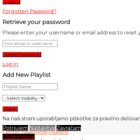
Forgotten Password?
Retrieve your password
Please enter your username or email address to reset 
Log In
Add New Playlist
Na naši strani uporabljamo piškotke za pravilno delovanj
Potrjujem
Nastavitve
Zavračam
Center zasebnosti
Piškotki
Close Popup