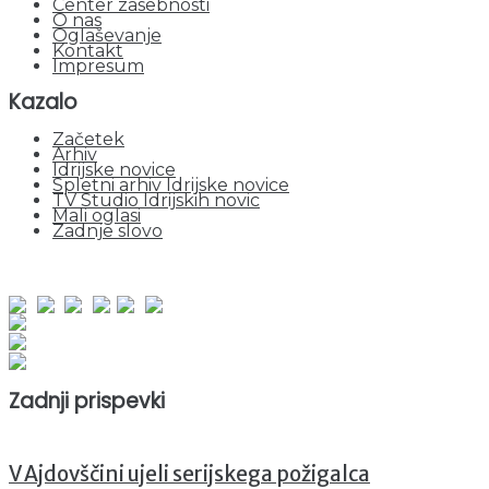
Center zasebnosti
O nas
Oglaševanje
Kontakt
Impresum
Kazalo
Začetek
Arhiv
Idrijske novice
Spletni arhiv Idrijske novice
TV Studio Idrijskih novic
Mali oglasi
Zadnje slovo
obiskov od 1. januarja 2026
Obiskovalcev skupaj : 953195
Prikazov skupaj : 2535149
Trenutno : 1
Zadnji prispevki
V Ajdovščini ujeli serijskega požigalca