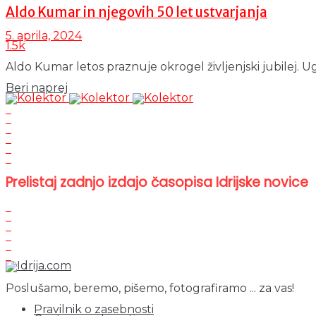
Aldo Kumar in njegovih 50 let ustvarjanja
5. aprila, 2024
1.5k
Aldo Kumar letos praznuje okrogel življenjski jubilej. Ug
Details
Beri naprej
Prelistaj zadnjo izdajo časopisa Idrijske novice
Poslušamo, beremo, pišemo, fotografiramo ... za vas!
Pravilnik o zasebnosti