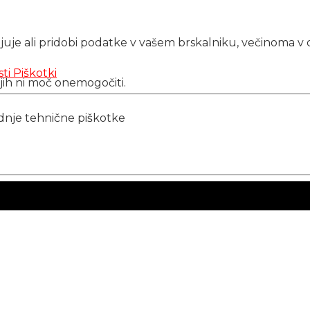
njuje ali pridobi podatke v vašem brskalniku, večinoma v 
sti
Piškotki
 jih ni moč onemogočiti.
ednje tehnične piškotke