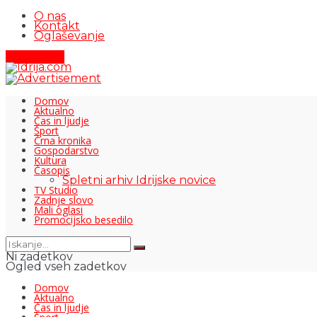
O nas
Kontakt
Oglaševanje
Pišite nam
Domov
Aktualno
Čas in ljudje
Šport
Črna kronika
Gospodarstvo
Kultura
Časopis
Spletni arhiv Idrijske novice
TV Studio
Zadnje slovo
Mali oglasi
Promocijsko besedilo
Ni zadetkov
Ogled vseh zadetkov
Domov
Aktualno
Čas in ljudje