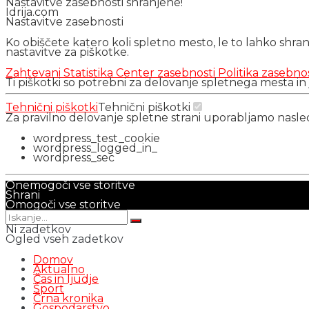
Nastavitve zasebnosti shranjene!
Idrija.com
Nastavitve zasebnosti
Ko obiščete katero koli spletno mesto, le to lahko shra
nastavitve za piškotke.
Zahtevani
Statistika
Center zasebnosti
Politika zasebno
Ti piškotki so potrebni za delovanje spletnega mesta in
Tehnični piškotki
Tehnični piškotki
Za pravilno delovanje spletne strani uporabljamo nasl
wordpress_test_cookie
wordpress_logged_in_
wordpress_sec
Onemogoči vse storitve
Shrani
Omogoči vse storitve
Ni zadetkov
Ogled vseh zadetkov
Domov
Aktualno
Čas in ljudje
Šport
Črna kronika
Gospodarstvo