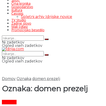
Šport
Črna kronika
Gospodarstvo
Kultura
Časopis
Spletni arhiv Idrijske novice
TV Studio
Zadnje slovo
Mali oglasi
Promocijsko besedilo
Ni zadetkov
Ogled vseh zadetkov
Ni zadetkov
Ogled vseh zadetkov
Domov
Oznaka
domen prezelj
Oznaka:
domen prezelj
Kultura