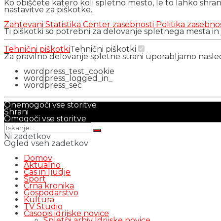
Ko obiščete katero koli spletno mesto, le to lahko shra
nastavitve za piškotke.
Zahtevani
Statistika
Center zasebnosti
Politika zasebno
Ti piškotki so potrebni za delovanje spletnega mesta in
Tehnični piškotki
Tehnični piškotki
Za pravilno delovanje spletne strani uporabljamo nasl
wordpress_test_cookie
wordpress_logged_in_
wordpress_sec
Onemogoči vse storitve
Shrani
Omogoči vse storitve
Ni zadetkov
Ogled vseh zadetkov
Domov
Aktualno
Čas in ljudje
Šport
Črna kronika
Gospodarstvo
Kultura
TV Studio
Časopis idrijske novice
Spletni arhiv Idrijske novice