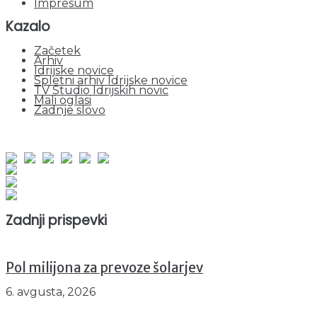
Impresum
Kazalo
Začetek
Arhiv
Idrijske novice
Spletni arhiv Idrijske novice
TV Studio Idrijskih novic
Mali oglasi
Zadnje slovo
obiskov od 1. januarja 2026
Obiskovalcev skupaj : 939771
Prikazov skupaj : 2509820
Trenutno : 43
Zadnji prispevki
Pol milijona za prevoze šolarjev
6. avgusta, 2026