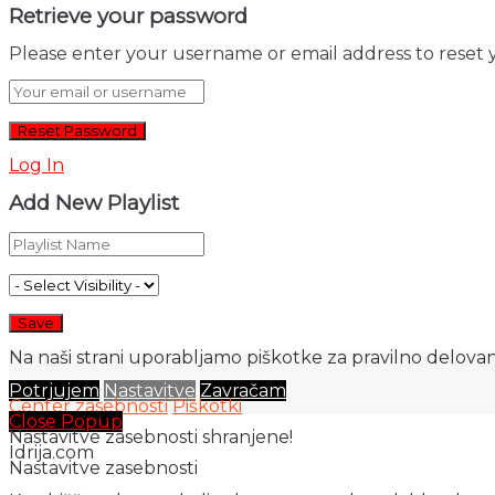
Retrieve your password
Please enter your username or email address to reset 
Log In
Add New Playlist
Na naši strani uporabljamo piškotke za pravilno delovanj
Potrjujem
Nastavitve
Zavračam
Center zasebnosti
Piškotki
Close Popup
Nastavitve zasebnosti shranjene!
Idrija.com
Nastavitve zasebnosti