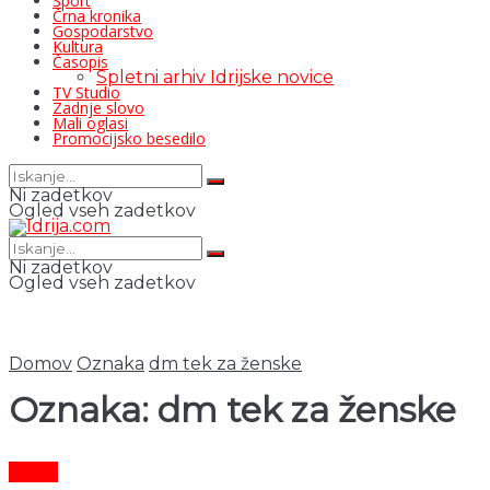
Šport
Črna kronika
Gospodarstvo
Kultura
Časopis
Spletni arhiv Idrijske novice
TV Studio
Zadnje slovo
Mali oglasi
Promocijsko besedilo
Ni zadetkov
Ogled vseh zadetkov
Ni zadetkov
Ogled vseh zadetkov
Domov
Oznaka
dm tek za ženske
Oznaka:
dm tek za ženske
Šport