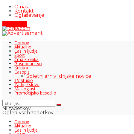
O nas
Kontakt
Oglaševanje
Pišite nam
Domov
Aktualno
Čas in ljudje
Šport
Črna kronika
Gospodarstvo
Kultura
Časopis
Spletni arhiv Idrijske novice
TV Studio
Zadnje slovo
Mali oglasi
Promocijsko besedilo
Ni zadetkov
Ogled vseh zadetkov
Domov
Aktualno
Čas in ljudje