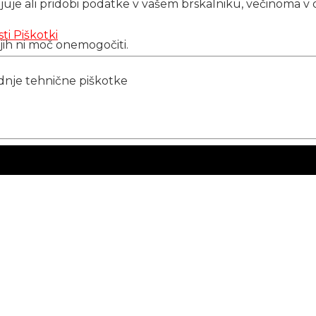
njuje ali pridobi podatke v vašem brskalniku, večinoma v 
sti
Piškotki
 jih ni moč onemogočiti.
ednje tehnične piškotke