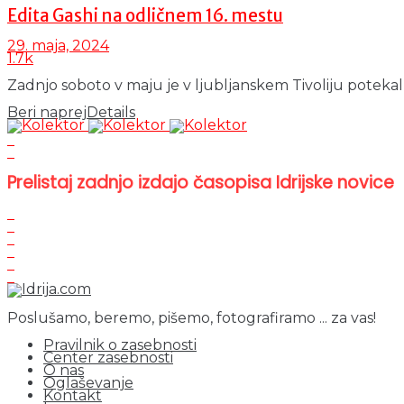
Edita Gashi na odličnem 16. mestu
29. maja, 2024
1.7k
Zadnjo soboto v maju je v ljubljanskem Tivoliju potekal 18
Beri naprej
Details
Prelistaj zadnjo izdajo časopisa Idrijske novice
Poslušamo, beremo, pišemo, fotografiramo ... za vas!
Pravilnik o zasebnosti
Center zasebnosti
O nas
Oglaševanje
Kontakt