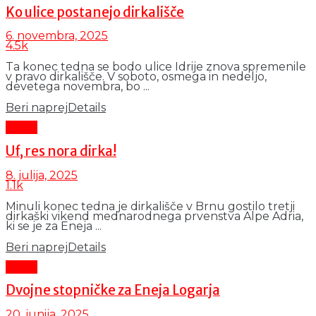
Ko ulice postanejo dirkališče
6. novembra, 2025
4.5k
Ta konec tedna se bodo ulice Idrije znova spremenile
v pravo dirkališče. V soboto, osmega in nedeljo,
devetega novembra, bo ...
Beri naprej
Details
Šport
Uf, res nora dirka!
8. julija, 2025
1.1k
Minuli konec tedna je dirkališče v Brnu gostilo tretji
dirkaški vikend mednarodnega prvenstva Alpe Adria,
ki se je za Eneja ...
Beri naprej
Details
Šport
Dvojne stopničke za Eneja Logarja
20. junija, 2025