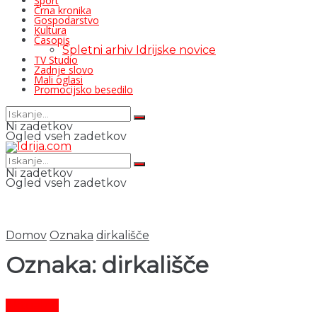
Šport
Črna kronika
Gospodarstvo
Kultura
Časopis
Spletni arhiv Idrijske novice
TV Studio
Zadnje slovo
Mali oglasi
Promocijsko besedilo
Ni zadetkov
Ogled vseh zadetkov
Ni zadetkov
Ogled vseh zadetkov
Domov
Oznaka
dirkališče
Oznaka:
dirkališče
Aktualno