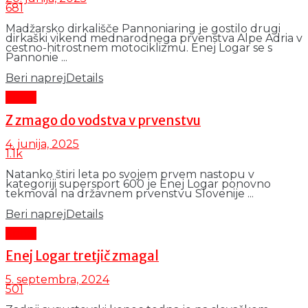
681
Madžarsko dirkališče Pannoniaring je gostilo drugi
dirkaški vikend mednarodnega prvenstva Alpe Adria v
cestno-hitrostnem motociklizmu. Enej Logar se s
Pannonie ...
Beri naprej
Details
Šport
Z zmago do vodstva v prvenstvu
4. junija, 2025
1.1k
Natanko štiri leta po svojem prvem nastopu v
kategoriji supersport 600 je Enej Logar ponovno
tekmoval na državnem prvenstvu Slovenije ...
Beri naprej
Details
Šport
Enej Logar tretjič zmagal
5. septembra, 2024
501