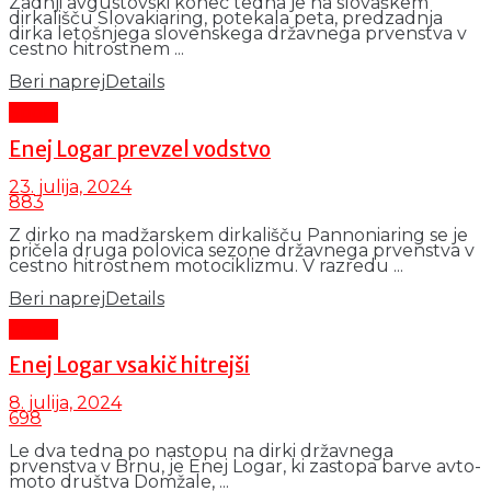
Zadnji avgustovski konec tedna je na slovaškem
dirkališču Slovakiaring, potekala peta, predzadnja
dirka letošnjega slovenskega državnega prvenstva v
cestno hitrostnem ...
Beri naprej
Details
Šport
Enej Logar prevzel vodstvo
23. julija, 2024
883
Z dirko na madžarskem dirkališču Pannoniaring se je
pričela druga polovica sezone državnega prvenstva v
cestno hitrostnem motociklizmu. V razredu ...
Beri naprej
Details
Šport
Enej Logar vsakič hitrejši
8. julija, 2024
698
Le dva tedna po nastopu na dirki državnega
prvenstva v Brnu, je Enej Logar, ki zastopa barve avto-
moto društva Domžale, ...