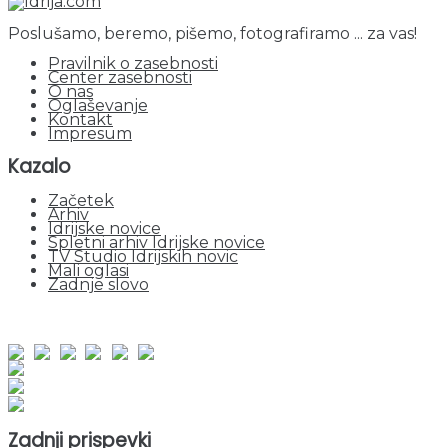
Poslušamo, beremo, pišemo, fotografiramo ... za vas!
Pravilnik o zasebnosti
Center zasebnosti
O nas
Oglaševanje
Kontakt
Impresum
Kazalo
Začetek
Arhiv
Idrijske novice
Spletni arhiv Idrijske novice
TV Studio Idrijskih novic
Mali oglasi
Zadnje slovo
obiskov od 1. januarja 2026
Obiskovalcev skupaj : 946098
Prikazov skupaj : 2523771
Trenutno : 127
Zadnji prispevki