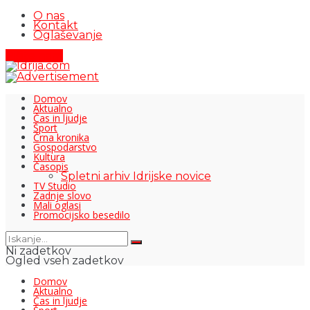
O nas
Kontakt
Oglaševanje
Pišite nam
Domov
Aktualno
Čas in ljudje
Šport
Črna kronika
Gospodarstvo
Kultura
Časopis
Spletni arhiv Idrijske novice
TV Studio
Zadnje slovo
Mali oglasi
Promocijsko besedilo
Ni zadetkov
Ogled vseh zadetkov
Domov
Aktualno
Čas in ljudje