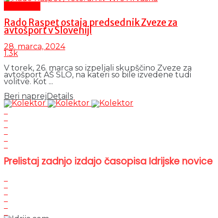
Aktualno
Rado Raspet ostaja predsednik Zveze za
avtošport v Sloveniji
28. marca, 2024
1.3k
V torek, 26. marca so izpeljali skupščino Zveze za
avtošport AŠ SLO, na kateri so bile izvedene tudi
volitve. Kot ...
Beri naprej
Details
Prelistaj zadnjo izdajo časopisa Idrijske novice