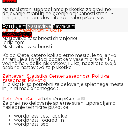
Na naši strani uporabljamo piškotke za pravilno
delovanje strani in beleženje obiskanosti strani. S
strinjanjem nam dovolite uporabo piškotkov.
Potrjujem
Nastavitve
Zavračam
Center zasebnosti
Piškotki
Close Popup
Nastavitve zasebnosti shranjene!
Idrija.com
Nastavitve zasebnosti
Ko obiščete katero koli spletno mesto, le to lahko
shranjuje ali pridobi podatke v vašem brskalniku,
večinoma v obliki piškotkov. Tukaj nadzirate svoje
osebne nastavitve za piškotke.
Zahtevani
Statistika
Center zasebnosti
Politika
zasebnosti
Piškotki
Ti piškotki so potrebni za delovanje spletnega mesta
in jih ni moč onemogočiti.
Tehnični piškotki
Tehnični piškotki
Za pravilno delovanje spletne strani uporabljamo
naslednje tehnične piškotke
wordpress_test_cookie
wordpress_logged_in_
wordpress_sec