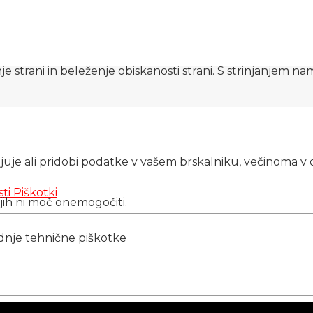
e strani in beleženje obiskanosti strani. S strinjanjem n
njuje ali pridobi podatke v vašem brskalniku, večinoma v 
sti
Piškotki
 jih ni moč onemogočiti.
ednje tehnične piškotke