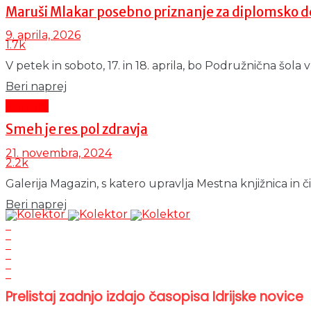
Maruši Mlakar posebno priznanje za diplomsko d
9. aprila, 2026
1.7k
V petek in soboto, 17. in 18. aprila, bo Podružnična šola
Details
Beri naprej
Kultura
Smeh je res pol zdravja
21. novembra, 2024
2.2k
Galerija Magazin, s katero upravlja Mestna knjižnica in či
Details
Beri naprej
Prelistaj zadnjo izdajo časopisa Idrijske novice