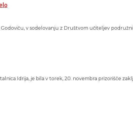
elo
 v Godoviču, v sodelovanju z Društvom učiteljev podružničn
talnica Idrija, je bila v torek, 20. novembra prizorišče za