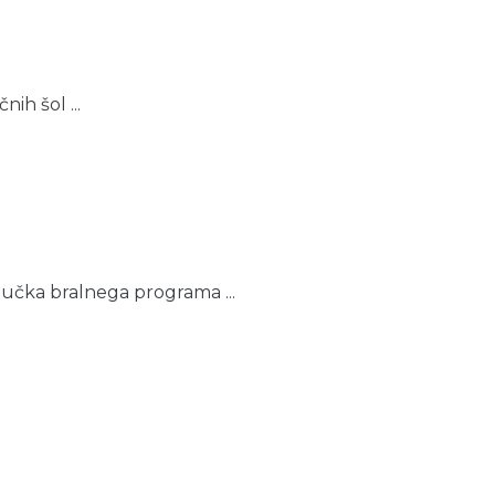
ih šol ...
ključka bralnega programa ...