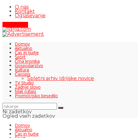
O nas
Kontakt
Oglaševanje
Pišite nam
Domov
Aktualno
Čas in ljudje
Šport
Črna kronika
Gospodarstvo
Kultura
Časopis
Spletni arhiv Idrijske novice
TV Studio
Zadnje slovo
Mali oglasi
Promocijsko besedilo
Ni zadetkov
Ogled vseh zadetkov
Domov
Aktualno
Čas in ljudje