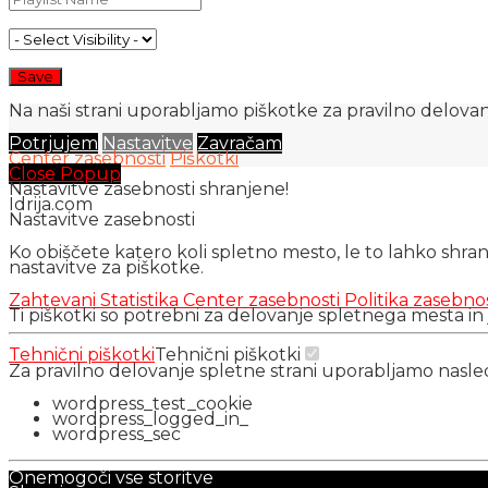
Na naši strani uporabljamo piškotke za pravilno delovanj
Potrjujem
Nastavitve
Zavračam
Center zasebnosti
Piškotki
Close Popup
Nastavitve zasebnosti shranjene!
Idrija.com
Nastavitve zasebnosti
Ko obiščete katero koli spletno mesto, le to lahko shra
nastavitve za piškotke.
Zahtevani
Statistika
Center zasebnosti
Politika zasebno
Ti piškotki so potrebni za delovanje spletnega mesta in
Tehnični piškotki
Tehnični piškotki
Za pravilno delovanje spletne strani uporabljamo nasl
wordpress_test_cookie
wordpress_logged_in_
wordpress_sec
Onemogoči vse storitve