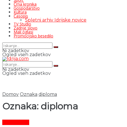
Šport
Črna kronika
Gospodarstvo
Kultura
Časopis
Spletni arhiv Idrijske novice
TV Studio
Zadnje slovo
Mali oglasi
Promocijsko besedilo
Ni zadetkov
Ogled vseh zadetkov
Ni zadetkov
Ogled vseh zadetkov
Domov
Oznaka
diploma
Oznaka:
diploma
Čas in ljudje