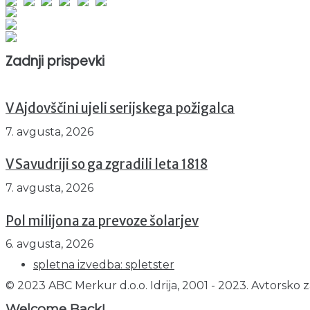
Obiskovalcev skupaj : 952875
Prikazov skupaj : 2534766
Trenutno : 26
Zadnji prispevki
V Ajdovščini ujeli serijskega požigalca
7. avgusta, 2026
V Savudriji so ga zgradili leta 1818
7. avgusta, 2026
Pol milijona za prevoze šolarjev
6. avgusta, 2026
spletna izvedba: spletster
© 2023 ABC Merkur d.o.o. Idrija, 2001 - 2023. Avtorsko z
Welcome Back!