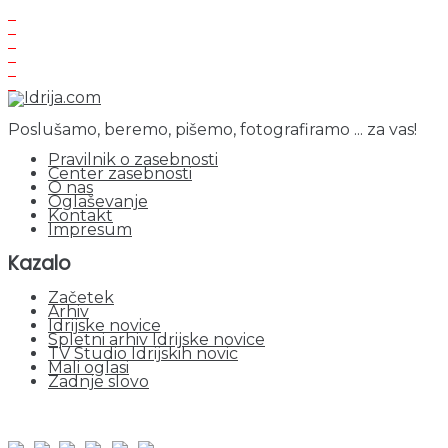
Poslušamo, beremo, pišemo, fotografiramo ... za vas!
Pravilnik o zasebnosti
Center zasebnosti
O nas
Oglaševanje
Kontakt
Impresum
Kazalo
Začetek
Arhiv
Idrijske novice
Spletni arhiv Idrijske novice
TV Studio Idrijskih novic
Mali oglasi
Zadnje slovo
obiskov od 1. januarja 2026