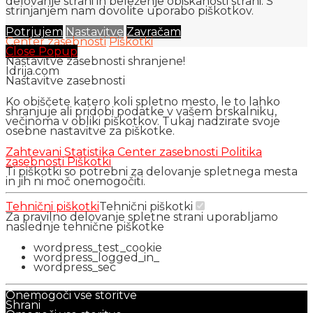
delovanje strani in beleženje obiskanosti strani. S
strinjanjem nam dovolite uporabo piškotkov.
Potrjujem
Nastavitve
Zavračam
Center zasebnosti
Piškotki
Close Popup
Nastavitve zasebnosti shranjene!
Idrija.com
Nastavitve zasebnosti
Ko obiščete katero koli spletno mesto, le to lahko
shranjuje ali pridobi podatke v vašem brskalniku,
večinoma v obliki piškotkov. Tukaj nadzirate svoje
osebne nastavitve za piškotke.
Zahtevani
Statistika
Center zasebnosti
Politika
zasebnosti
Piškotki
Ti piškotki so potrebni za delovanje spletnega mesta
in jih ni moč onemogočiti.
Tehnični piškotki
Tehnični piškotki
Za pravilno delovanje spletne strani uporabljamo
naslednje tehnične piškotke
wordpress_test_cookie
wordpress_logged_in_
wordpress_sec
Onemogoči vse storitve
Shrani