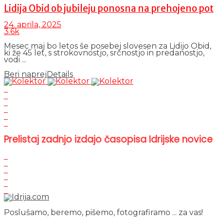
Lidija Obid ob jubileju ponosna na prehojeno pot
24. aprila, 2025
3.6k
Mesec maj bo letos še posebej slovesen za Lidijo Obid,
ki že 45 let, s strokovnostjo, srčnostjo in predanostjo,
vodi ...
Beri naprej
Details
Prelistaj zadnjo izdajo časopisa Idrijske novice
Poslušamo, beremo, pišemo, fotografiramo ... za vas!