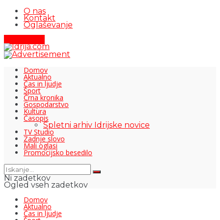
O nas
Kontakt
Oglaševanje
Pišite nam
Domov
Aktualno
Čas in ljudje
Šport
Črna kronika
Gospodarstvo
Kultura
Časopis
Spletni arhiv Idrijske novice
TV Studio
Zadnje slovo
Mali oglasi
Promocijsko besedilo
Ni zadetkov
Ogled vseh zadetkov
Domov
Aktualno
Čas in ljudje