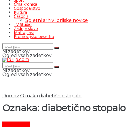
Šport
Črna kronika
Gospodarstvo
Kultura
Časopis
Spletni arhiv Idrijske novice
TV Studio
Zadnje slovo
Mali oglasi
Promocijsko besedilo
Ni zadetkov
Ogled vseh zadetkov
Ni zadetkov
Ogled vseh zadetkov
Domov
Oznaka
diabetično stopalo
Oznaka:
diabetično stopalo
Čas in ljudje