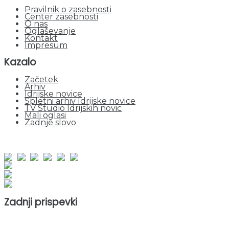
Pravilnik o zasebnosti
Center zasebnosti
O nas
Oglaševanje
Kontakt
Impresum
Kazalo
Začetek
Arhiv
Idrijske novice
Spletni arhiv Idrijske novice
TV Studio Idrijskih novic
Mali oglasi
Zadnje slovo
obiskov od 1. januarja 2026
Obiskovalcev skupaj : 957998
Prikazov skupaj : 2542027
Trenutno : 72
Zadnji prispevki