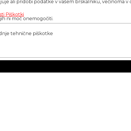
njuje ali pridobi podatke v vašem brskalniku, večinoma v 
sti
Piškotki
 jih ni moč onemogočiti.
ednje tehnične piškotke