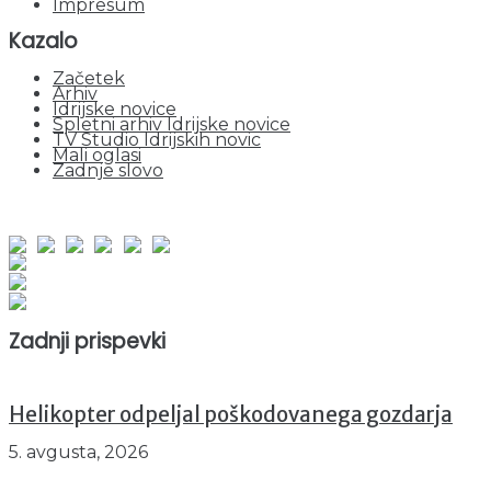
Impresum
Kazalo
Začetek
Arhiv
Idrijske novice
Spletni arhiv Idrijske novice
TV Studio Idrijskih novic
Mali oglasi
Zadnje slovo
obiskov od 1. januarja 2026
Obiskovalcev skupaj : 933830
Prikazov skupaj : 2496812
Trenutno : 63
Zadnji prispevki
Helikopter odpeljal poškodovanega gozdarja
5. avgusta, 2026