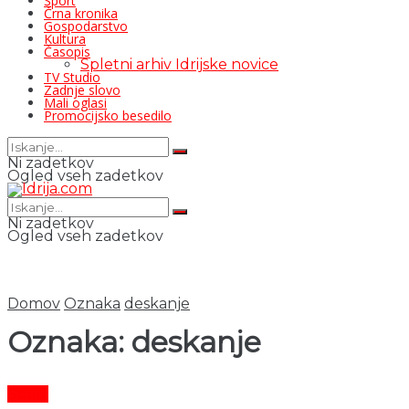
Šport
Črna kronika
Gospodarstvo
Kultura
Časopis
Spletni arhiv Idrijske novice
TV Studio
Zadnje slovo
Mali oglasi
Promocijsko besedilo
Ni zadetkov
Ogled vseh zadetkov
Ni zadetkov
Ogled vseh zadetkov
Domov
Oznaka
deskanje
Oznaka:
deskanje
Šport