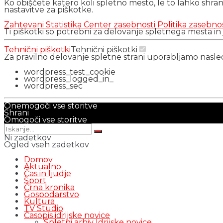
Ko obiščete katero koli spletno mesto, le to lahko shra
nastavitve za piškotke.
Zahtevani
Statistika
Center zasebnosti
Politika zasebno
Ti piškotki so potrebni za delovanje spletnega mesta in
Tehnični piškotki
Tehnični piškotki
Za pravilno delovanje spletne strani uporabljamo nasl
wordpress_test_cookie
wordpress_logged_in_
wordpress_sec
Onemogoči vse storitve
Shrani
Omogoči vse storitve
Ni zadetkov
Ogled vseh zadetkov
Domov
Aktualno
Čas in ljudje
Šport
Črna kronika
Gospodarstvo
Kultura
TV Studio
Časopis idrijske novice
Spletni arhiv Idrijske novice