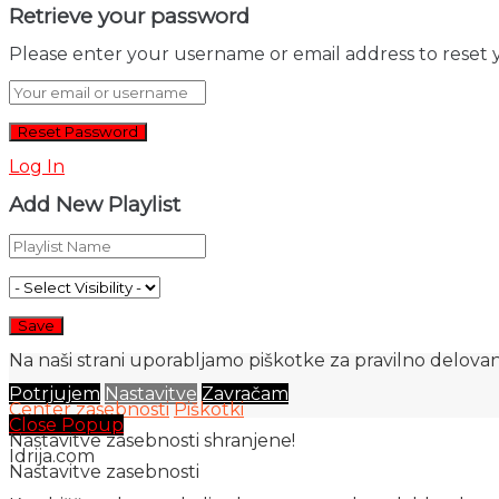
Retrieve your password
Please enter your username or email address to reset 
Log In
Add New Playlist
Na naši strani uporabljamo piškotke za pravilno delovanj
Potrjujem
Nastavitve
Zavračam
Center zasebnosti
Piškotki
Close Popup
Nastavitve zasebnosti shranjene!
Idrija.com
Nastavitve zasebnosti