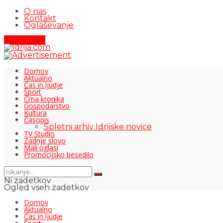
O nas
Kontakt
Oglaševanje
Pišite nam
Domov
Aktualno
Čas in ljudje
Šport
Črna kronika
Gospodarstvo
Kultura
Časopis
Spletni arhiv Idrijske novice
TV Studio
Zadnje slovo
Mali oglasi
Promocijsko besedilo
Ni zadetkov
Ogled vseh zadetkov
Domov
Aktualno
Čas in ljudje