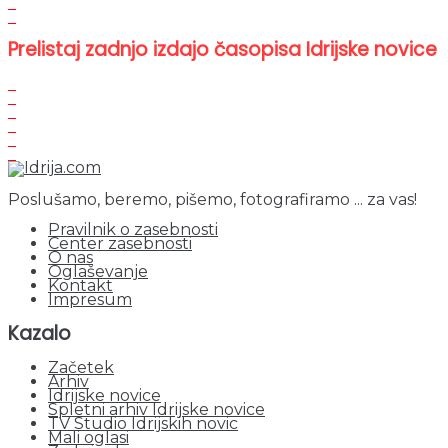
Prelistaj zadnjo izdajo časopisa Idrijske novice
Poslušamo, beremo, pišemo, fotografiramo ... za vas!
Pravilnik o zasebnosti
Center zasebnosti
O nas
Oglaševanje
Kontakt
Impresum
Kazalo
Začetek
Arhiv
Idrijske novice
Spletni arhiv Idrijske novice
TV Studio Idrijskih novic
Mali oglasi