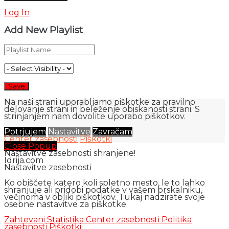
Log In
Add New Playlist
Na naši strani uporabljamo piškotke za pravilno
delovanje strani in beleženje obiskanosti strani. S
strinjanjem nam dovolite uporabo piškotkov.
Potrjujem
Nastavitve
Zavračam
Center zasebnosti
Piškotki
Close Popup
Nastavitve zasebnosti shranjene!
Idrija.com
Nastavitve zasebnosti
Ko obiščete katero koli spletno mesto, le to lahko
shranjuje ali pridobi podatke v vašem brskalniku,
večinoma v obliki piškotkov. Tukaj nadzirate svoje
osebne nastavitve za piškotke.
Zahtevani
Statistika
Center zasebnosti
Politika
zasebnosti
Piškotki