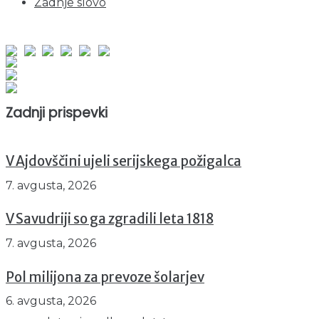
Zadnje slovo
obiskov od 1. januarja 2026
Obiskovalcev skupaj : 952783
Prikazov skupaj : 2534664
Trenutno : 32
Zadnji prispevki
V Ajdovščini ujeli serijskega požigalca
7. avgusta, 2026
V Savudriji so ga zgradili leta 1818
7. avgusta, 2026
Pol milijona za prevoze šolarjev
6. avgusta, 2026