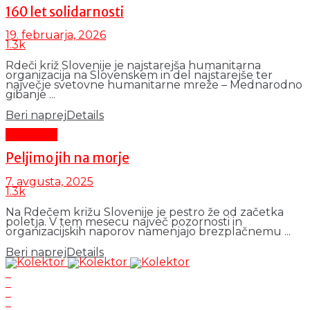
160 let solidarnosti
19. februarja, 2026
1.3k
Rdeči križ Slovenije je najstarejša humanitarna
organizacija na Slovenskem in del najstarejše ter
največje svetovne humanitarne mreže – Mednarodno
gibanje ...
Beri naprej
Details
Aktualno
Peljimo jih na morje
7. avgusta, 2025
1.3k
Na Rdečem križu Slovenije je pestro že od začetka
poletja. V tem mesecu največ pozornosti in
organizacijskih naporov namenjajo brezplačnemu ...
Beri naprej
Details