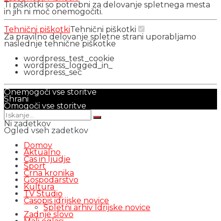
Ti piškotki so potrebni za delovanje spletnega mesta
in jih ni moč onemogočiti.
Tehnični piškotki
Tehnični piškotki
Za pravilno delovanje spletne strani uporabljamo
naslednje tehnične piškotke
wordpress_test_cookie
wordpress_logged_in_
wordpress_sec
Onemogoči vse storitve
Shrani
Omogoči vse storitve
Ni zadetkov
Ogled vseh zadetkov
Domov
Aktualno
Čas in ljudje
Šport
Črna kronika
Gospodarstvo
Kultura
TV Studio
Časopis idrijske novice
Spletni arhiv Idrijske novice
Zadnje slovo