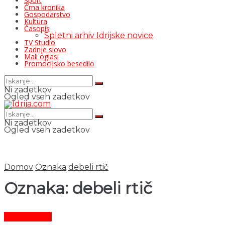
Šport
Črna kronika
Gospodarstvo
Kultura
Časopis
Spletni arhiv Idrijske novice
TV Studio
Zadnje slovo
Mali oglasi
Promocijsko besedilo
Ni zadetkov
Ogled vseh zadetkov
Ni zadetkov
Ogled vseh zadetkov
Domov
Oznaka
debeli rtič
Oznaka:
debeli rtič
Čas in ljudje