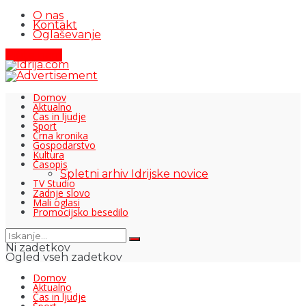
O nas
Kontakt
Oglaševanje
Pišite nam
Domov
Aktualno
Čas in ljudje
Šport
Črna kronika
Gospodarstvo
Kultura
Časopis
Spletni arhiv Idrijske novice
TV Studio
Zadnje slovo
Mali oglasi
Promocijsko besedilo
Ni zadetkov
Ogled vseh zadetkov
Domov
Aktualno
Čas in ljudje