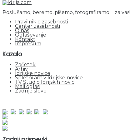
Poslušamo, beremo, pišemo, fotografiramo ... za vas!
Pravilnik o zasebnosti
Center zasebnosti
O nas
Oglaševanje
Kontakt
Impresum
Kazalo
Začetek
Arhiv
Idrijske novice
Spletni arhiv Idrijske novice
TV Studio Idrijskih novic
Mali oglasi
Zadnje slovo
obiskov od 1. januarja 2026
Obiskovalcev skupaj : 935580
Prikazov skupaj : 2500525
Trenutno : 5
Zadnji prispevki