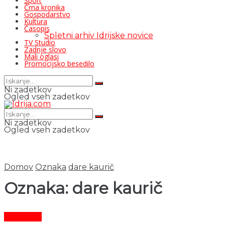
Šport
Črna kronika
Gospodarstvo
Kultura
Časopis
Spletni arhiv Idrijske novice
TV Studio
Zadnje slovo
Mali oglasi
Promocijsko besedilo
Ni zadetkov
Ogled vseh zadetkov
Ni zadetkov
Ogled vseh zadetkov
Domov
Oznaka
dare kaurič
Oznaka:
dare kaurič
Aktualno