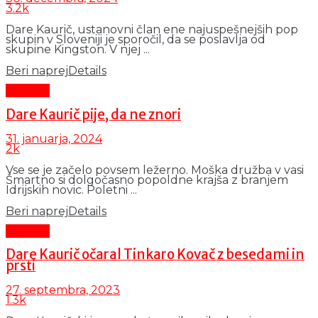
3.2k
Dare Kaurič, ustanovni član ene najuspešnejših pop
skupin v Sloveniji je sporočil, da se poslavlja od
skupine Kingston. V njej ...
Beri naprej
Details
Kultura
Dare Kaurič pije, da ne znori
31. januarja, 2024
2k
Vse se je začelo povsem ležerno. Moška družba v vasi
Šmartno si dolgočasno popoldne krajša z branjem
Idrijskih novic. Poletni ...
Beri naprej
Details
Kultura
Dare Kaurič očaral Tinkaro Kovač z besedami in
prsti
27. septembra, 2023
1.3k