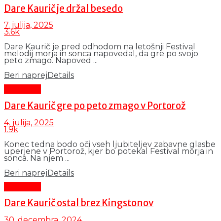
Dare Kaurič je držal besedo
7. julija, 2025
3.6k
Dare Kaurič je pred odhodom na letošnji Festival
melodij morja in sonca napovedal, da gre po svojo
peto zmago. Napoved ...
Beri naprej
Details
Aktualno
Dare Kaurič gre po peto zmago v Portorož
4. julija, 2025
1.9k
Konec tedna bodo oči vseh ljubiteljev zabavne glasbe
uperjene v Portorož, kjer bo potekal Festival morja in
sonca. Na njem ...
Beri naprej
Details
Aktualno
Dare Kaurič ostal brez Kingstonov
30. decembra, 2024