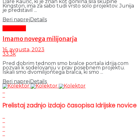
Dare Kaurič, ki je znan kot gonilna sila skupine
Kingston, ima za sabo tudi vrsto solo projektov. Junija
je predstavil ...
Beri naprej
Details
Aktualno
Imamo novega milijonarja
16. avgusta, 2023
33.3k
Pred dobrim tednom smo bralce portala idrija.com
pozvali k sodelovanju v prav posebnem projektu.
Iskali smo dvomilijontega bralca, ki smo ...
Beri naprej
Details
Prelistaj zadnjo izdajo časopisa Idrijske novice