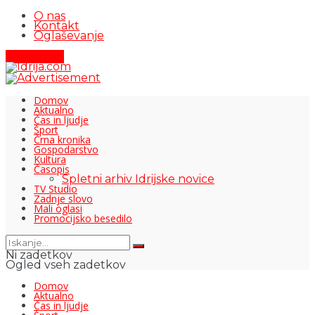
O nas
Kontakt
Oglaševanje
Pišite nam
Domov
Aktualno
Čas in ljudje
Šport
Črna kronika
Gospodarstvo
Kultura
Časopis
Spletni arhiv Idrijske novice
TV Studio
Zadnje slovo
Mali oglasi
Promocijsko besedilo
Ni zadetkov
Ogled vseh zadetkov
Domov
Aktualno
Čas in ljudje