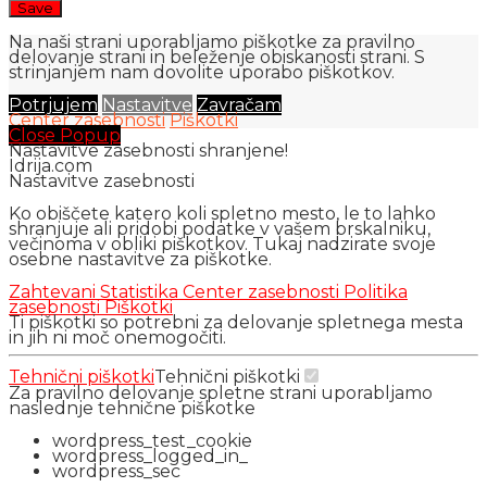
Na naši strani uporabljamo piškotke za pravilno
delovanje strani in beleženje obiskanosti strani. S
strinjanjem nam dovolite uporabo piškotkov.
Potrjujem
Nastavitve
Zavračam
Center zasebnosti
Piškotki
Close Popup
Nastavitve zasebnosti shranjene!
Idrija.com
Nastavitve zasebnosti
Ko obiščete katero koli spletno mesto, le to lahko
shranjuje ali pridobi podatke v vašem brskalniku,
večinoma v obliki piškotkov. Tukaj nadzirate svoje
osebne nastavitve za piškotke.
Zahtevani
Statistika
Center zasebnosti
Politika
zasebnosti
Piškotki
Ti piškotki so potrebni za delovanje spletnega mesta
in jih ni moč onemogočiti.
Tehnični piškotki
Tehnični piškotki
Za pravilno delovanje spletne strani uporabljamo
naslednje tehnične piškotke
wordpress_test_cookie
wordpress_logged_in_
wordpress_sec