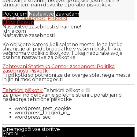
delovanje strani in beleženje obiskanosti strani. S
strinjanjem nam dovolite uporabo piškotkov.
Potrjujem
Nastavitve
Zavračam
Center zasebnosti
Piškotki
Close Popup
Nastavitve zasebnosti shranjene!
Idrija.com
Nastavitve zasebnosti
Ko obiščete katero koli spletno mesto, le to lahko
shranjuje ali pridobi podatke v vašem brskalniku,
večinoma v obliki piškotkov. Tukaj nadzirate svoje
osebne nastavitve za piškotke.
Zahtevani
Statistika
Center zasebnosti
Politika
zasebnosti
Piškotki
Ti piškotki so potrebni za delovanje spletnega mesta
in jih ni moč onemogočiti.
Tehnični piškotki
Tehnični piškotki
Za pravilno delovanje spletne strani uporabljamo
naslednje tehnične piškotke
wordpress_test_cookie
wordpress_logged_in_
wordpress_sec
Onemogoči vse storitve
Shrani