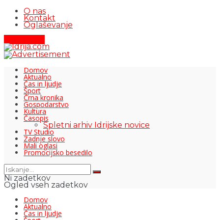
O nas
Kontakt
Oglaševanje
Pišite nam
Domov
Aktualno
Čas in ljudje
Šport
Črna kronika
Gospodarstvo
Kultura
Časopis
Spletni arhiv Idrijske novice
TV Studio
Zadnje slovo
Mali oglasi
Promocijsko besedilo
Ni zadetkov
Ogled vseh zadetkov
Domov
Aktualno
Čas in ljudje