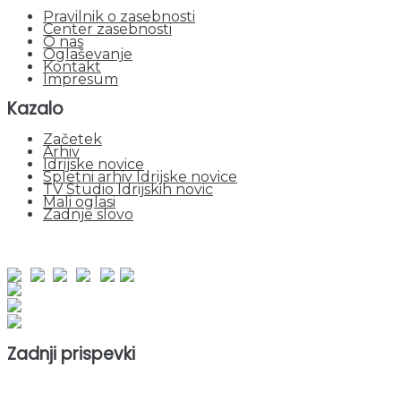
Pravilnik o zasebnosti
Center zasebnosti
O nas
Oglaševanje
Kontakt
Impresum
Kazalo
Začetek
Arhiv
Idrijske novice
Spletni arhiv Idrijske novice
TV Studio Idrijskih novic
Mali oglasi
Zadnje slovo
obiskov od 1. januarja 2026
Obiskovalcev skupaj : 953011
Prikazov skupaj : 2534930
Trenutno : 23
Zadnji prispevki