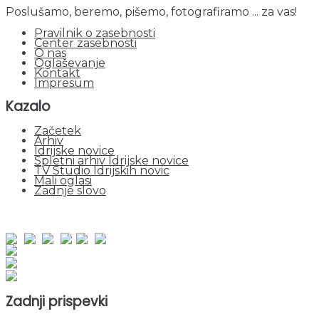
Poslušamo, beremo, pišemo, fotografiramo ... za vas!
Pravilnik o zasebnosti
Center zasebnosti
O nas
Oglaševanje
Kontakt
Impresum
Kazalo
Začetek
Arhiv
Idrijske novice
Spletni arhiv Idrijske novice
TV Studio Idrijskih novic
Mali oglasi
Zadnje slovo
obiskov od 1. januarja 2026
Obiskovalcev skupaj : 953197
Prikazov skupaj : 2535158
Trenutno : 3
Zadnji prispevki