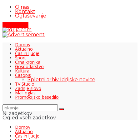
O nas
Kontakt
Oglaševanje
Pišite nam
Domov
Aktualno
Čas in ljudje
Šport
Črna kronika
Gospodarstvo
Kultura
Časopis
Spletni arhiv Idrijske novice
TV Studio
Zadnje slovo
Mali oglasi
Promocijsko besedilo
Ni zadetkov
Ogled vseh zadetkov
Domov
Aktualno
Čas in ljudje