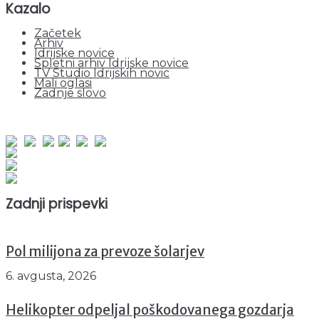
Kazalo
Začetek
Arhiv
Idrijske novice
Spletni arhiv Idrijske novice
TV Studio Idrijskih novic
Mali oglasi
Zadnje slovo
obiskov od 1. januarja 2026
Obiskovalcev skupaj : 941547
Prikazov skupaj : 2514292
Trenutno : 20
Zadnji prispevki
Pol milijona za prevoze šolarjev
6. avgusta, 2026
Helikopter odpeljal poškodovanega gozdarja