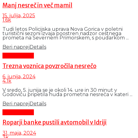
Manj nesreč in več mamil
15. julija, 2025
1.6k
Tudi letos Policijska uprava Nova Gorica v poletni
turistični sezoni izvaja poostren nadzor cestnega
prometa na Severnem Primorskem, s poudarkom ...
Beri naprej
Details
Črni dogodki
Trezna voznica povzročila nesrečo
6. junija, 2024
4.1k
V sredo, 5. junija se je okoli 14. ure in 30 minut v
Godoviču pripetila huda prometna nesreča v kateri ...
Beri naprej
Details
Črni dogodki
Roparji banke pustili avtomobil v Idriji
31. maja, 2024
3k