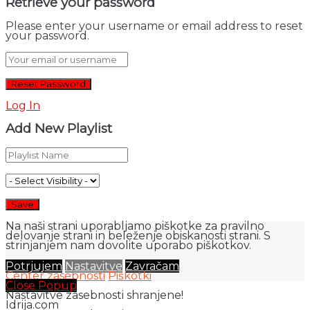
Retrieve your password
Please enter your username or email address to reset
your password.
Log In
Add New Playlist
Na naši strani uporabljamo piškotke za pravilno
delovanje strani in beleženje obiskanosti strani. S
strinjanjem nam dovolite uporabo piškotkov.
Potrjujem
Nastavitve
Zavračam
Center zasebnosti
Piškotki
Close Popup
Nastavitve zasebnosti shranjene!
Idrija.com