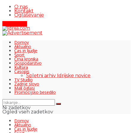
O nas
Kontakt
Oglaševanje
Pišite nam
Domov
Aktualno
Čas in ljudje
Šport
Črna kronika
Gospodarstvo
Kultura
Časopis
Spletni arhiv Idrijske novice
TV Studio
Zadnje slovo
Mali oglasi
Promocijsko besedilo
Ni zadetkov
Ogled vseh zadetkov
Domov
Aktualno
Čas in ljudje