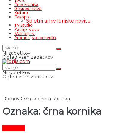
Šport
Črna kronika
Gospodarstvo
Kultura
Časopis
Spletni arhiv Idrijske novice
TV Studio
Zadnje slovo
Mali oglasi
Promocijsko besedilo
Ni zadetkov
Ogled vseh zadetkov
Ni zadetkov
Ogled vseh zadetkov
Domov
Oznaka
črna kornika
Oznaka:
črna kornika
Aktualno