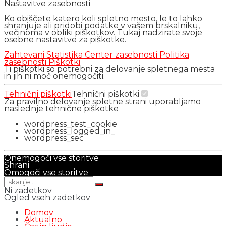
Nastavitve zasebnosti
Ko obiščete katero koli spletno mesto, le to lahko
shranjuje ali pridobi podatke v vašem brskalniku,
večinoma v obliki piškotkov. Tukaj nadzirate svoje
osebne nastavitve za piškotke.
Zahtevani
Statistika
Center zasebnosti
Politika
zasebnosti
Piškotki
Ti piškotki so potrebni za delovanje spletnega mesta
in jih ni moč onemogočiti.
Tehnični piškotki
Tehnični piškotki
Za pravilno delovanje spletne strani uporabljamo
naslednje tehnične piškotke
wordpress_test_cookie
wordpress_logged_in_
wordpress_sec
Onemogoči vse storitve
Shrani
Omogoči vse storitve
Ni zadetkov
Ogled vseh zadetkov
Domov
Aktualno