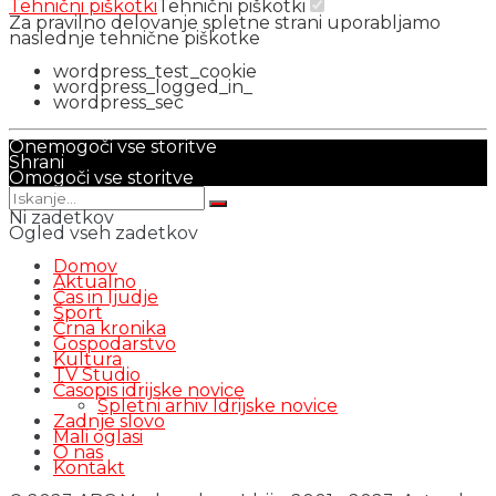
Tehnični piškotki
Tehnični piškotki
Za pravilno delovanje spletne strani uporabljamo
naslednje tehnične piškotke
wordpress_test_cookie
wordpress_logged_in_
wordpress_sec
Onemogoči vse storitve
Shrani
Omogoči vse storitve
Ni zadetkov
Ogled vseh zadetkov
Domov
Aktualno
Čas in ljudje
Šport
Črna kronika
Gospodarstvo
Kultura
TV Studio
Časopis idrijske novice
Spletni arhiv Idrijske novice
Zadnje slovo
Mali oglasi
O nas
Kontakt