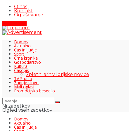
O nas
Kontakt
Oglaševanje
Pišite nam
Domov
Aktualno
Čas in ljudje
Šport
Črna kronika
Gospodarstvo
Kultura
Časopis
Spletni arhiv Idrijske novice
TV Studio
Zadnje slovo
Mali oglasi
Promocijsko besedilo
Ni zadetkov
Ogled vseh zadetkov
Domov
Aktualno
Čas in ljudje