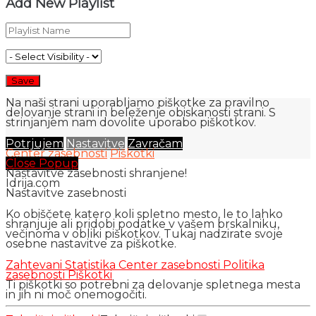
Add New Playlist
Na naši strani uporabljamo piškotke za pravilno
delovanje strani in beleženje obiskanosti strani. S
strinjanjem nam dovolite uporabo piškotkov.
Potrjujem
Nastavitve
Zavračam
Center zasebnosti
Piškotki
Close Popup
Nastavitve zasebnosti shranjene!
Idrija.com
Nastavitve zasebnosti
Ko obiščete katero koli spletno mesto, le to lahko
shranjuje ali pridobi podatke v vašem brskalniku,
večinoma v obliki piškotkov. Tukaj nadzirate svoje
osebne nastavitve za piškotke.
Zahtevani
Statistika
Center zasebnosti
Politika
zasebnosti
Piškotki
Ti piškotki so potrebni za delovanje spletnega mesta
in jih ni moč onemogočiti.