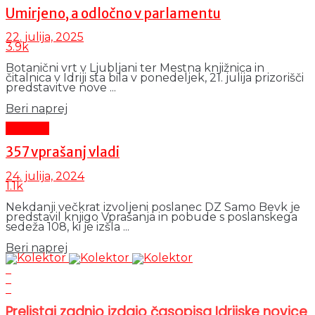
Umirjeno, a odločno v parlamentu
22. julija, 2025
3.9k
Botanični vrt v Ljubljani ter Mestna knjižnica in
čitalnica v Idriji sta bila v ponedeljek, 21. julija prizorišči
predstavitve nove ...
Details
Beri naprej
Kultura
357 vprašanj vladi
24. julija, 2024
1.1k
Nekdanji večkrat izvoljeni poslanec DZ Samo Bevk je
predstavil knjigo Vprašanja in pobude s poslanskega
sedeža 108, ki je izšla ...
Details
Beri naprej
Prelistaj zadnjo izdajo časopisa Idrijske novice