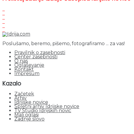
Poslušamo, beremo, pišemo, fotografiramo ... za vas!
Pravilnik o zasebnosti
Center zasebnosti
O nas
Oglaševanje
Kontakt
Impresum
Kazalo
Začetek
Arhiv
Idrijske novice
Spletni arhiv Idrijske novice
TV Studio Idrijskih novic
Mali oglasi
Zadnje slovo
obiskov od 1. januarja 2026