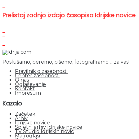
Prelistaj zadnjo izdajo časopisa Idrijske novice
Poslušamo, beremo, pišemo, fotografiramo ... za vas!
Pravilnik o zasebnosti
Center zasebnosti
O nas
Oglaševanje
Kontakt
Impresum
Kazalo
Začetek
Arhiv
Idrijske novice
Spletni arhiv Idrijske novice
TV Studio Idrijskih novic
Mali oglasi