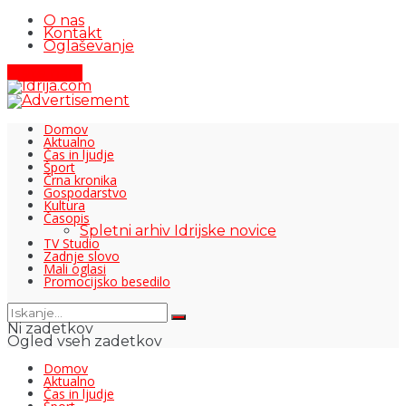
O nas
Kontakt
Oglaševanje
Pišite nam
Domov
Aktualno
Čas in ljudje
Šport
Črna kronika
Gospodarstvo
Kultura
Časopis
Spletni arhiv Idrijske novice
TV Studio
Zadnje slovo
Mali oglasi
Promocijsko besedilo
Ni zadetkov
Ogled vseh zadetkov
Domov
Aktualno
Čas in ljudje