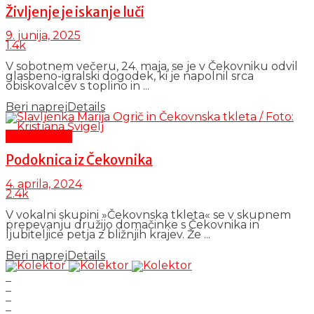
Življenje je iskanje luči
9. junija, 2025
1.4k
V sobotnem večeru, 24. maja, se je v Čekovniku odvil
glasbeno-igralski dogodek, ki je napolnil srca
obiskovalcev s toplino in ...
Beri naprej
Details
Čas in ljudje
Podoknica iz Čekovnika
4. aprila, 2024
2.4k
V vokalni skupini »Čekovnska tkleta« se v skupnem
prepevanju družijo domačinke s Čekovnika in
ljubiteljice petja z bližnjih krajev. Že ...
Beri naprej
Details