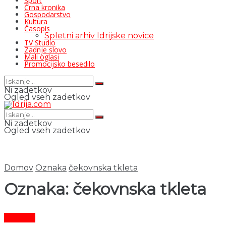
Šport
Črna kronika
Gospodarstvo
Kultura
Časopis
Spletni arhiv Idrijske novice
TV Studio
Zadnje slovo
Mali oglasi
Promocijsko besedilo
Ni zadetkov
Ogled vseh zadetkov
Ni zadetkov
Ogled vseh zadetkov
Domov
Oznaka
čekovnska tkleta
Oznaka:
čekovnska tkleta
Kultura