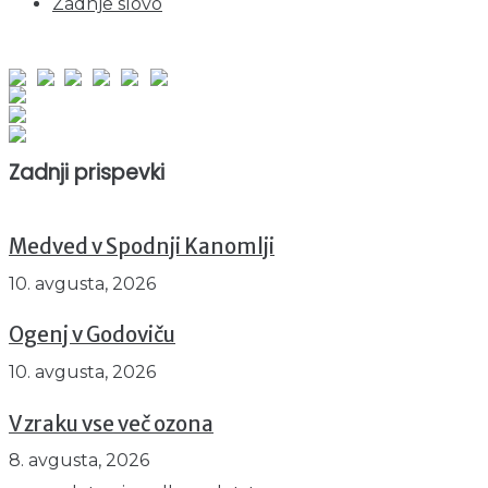
Zadnje slovo
obiskov od 1. januarja 2026
Obiskovalcev skupaj : 969402
Prikazov skupaj : 2566778
Trenutno : 31
Zadnji prispevki
Medved v Spodnji Kanomlji
10. avgusta, 2026
Ogenj v Godoviču
10. avgusta, 2026
V zraku vse več ozona
8. avgusta, 2026