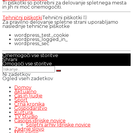
Ti piškotki so potrebni za delovanje spletnega mesta
in jih ni moč onemogočiti.
Tehnični piškotki
Tehnični piškotki
Za pravilno delovanje spletne strani uporabljamo
naslednje tehnične piškotke
wordpress_test_cookie
wordpress_logged_in_
wordpress_sec
Onemogoči vse storitve
Shrani
Omogoči vse storitve
Ni zadetkov
Ogled vseh zadetkov
Domov
Aktualno
Čas in ljudje
Šport
Črna kronika
Gospodarstvo
Kultura
TV Studio
Časopis idrijske novice
Spletni arhiv Idrijske novice
Zadnje slovo