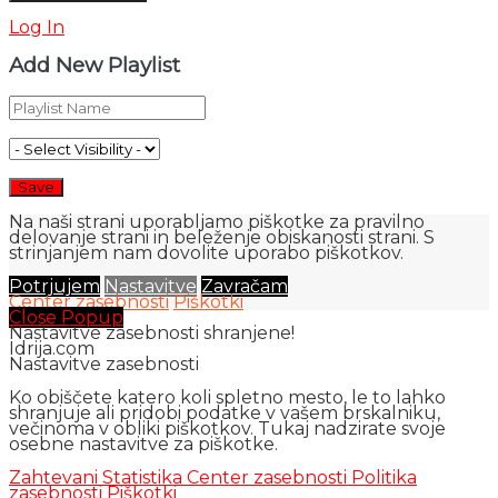
Log In
Add New Playlist
Na naši strani uporabljamo piškotke za pravilno
delovanje strani in beleženje obiskanosti strani. S
strinjanjem nam dovolite uporabo piškotkov.
Potrjujem
Nastavitve
Zavračam
Center zasebnosti
Piškotki
Close Popup
Nastavitve zasebnosti shranjene!
Idrija.com
Nastavitve zasebnosti
Ko obiščete katero koli spletno mesto, le to lahko
shranjuje ali pridobi podatke v vašem brskalniku,
večinoma v obliki piškotkov. Tukaj nadzirate svoje
osebne nastavitve za piškotke.
Zahtevani
Statistika
Center zasebnosti
Politika
zasebnosti
Piškotki