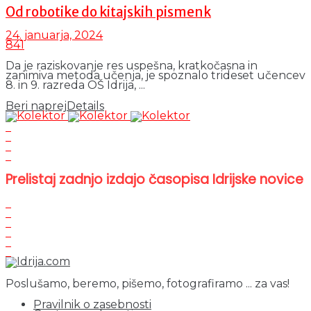
Od robotike do kitajskih pismenk
24. januarja, 2024
841
Da je raziskovanje res uspešna, kratkočasna in
zanimiva metoda učenja, je spoznalo trideset učencev
8. in 9. razreda OŠ Idrija, ...
Beri naprej
Details
Prelistaj zadnjo izdajo časopisa Idrijske novice
Poslušamo, beremo, pišemo, fotografiramo ... za vas!
Pravilnik o zasebnosti