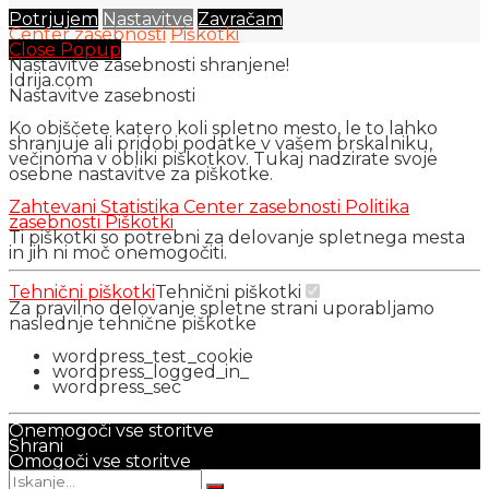
Potrjujem
Nastavitve
Zavračam
Center zasebnosti
Piškotki
Close Popup
Nastavitve zasebnosti shranjene!
Idrija.com
Nastavitve zasebnosti
Ko obiščete katero koli spletno mesto, le to lahko
shranjuje ali pridobi podatke v vašem brskalniku,
večinoma v obliki piškotkov. Tukaj nadzirate svoje
osebne nastavitve za piškotke.
Zahtevani
Statistika
Center zasebnosti
Politika
zasebnosti
Piškotki
Ti piškotki so potrebni za delovanje spletnega mesta
in jih ni moč onemogočiti.
Tehnični piškotki
Tehnični piškotki
Za pravilno delovanje spletne strani uporabljamo
naslednje tehnične piškotke
wordpress_test_cookie
wordpress_logged_in_
wordpress_sec
Onemogoči vse storitve
Shrani
Omogoči vse storitve