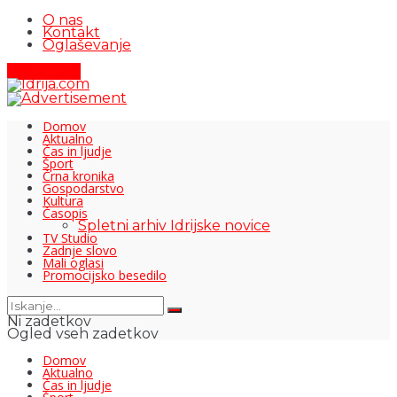
O nas
Kontakt
Oglaševanje
Pišite nam
Domov
Aktualno
Čas in ljudje
Šport
Črna kronika
Gospodarstvo
Kultura
Časopis
Spletni arhiv Idrijske novice
TV Studio
Zadnje slovo
Mali oglasi
Promocijsko besedilo
Ni zadetkov
Ogled vseh zadetkov
Domov
Aktualno
Čas in ljudje