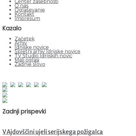
Center zasebnosti
O nas
Oglaševanje
Kontakt
Impresum
Kazalo
Začetek
Arhiv
Idrijske novice
Spletni arhiv Idrijske novice
TV Studio Idrijskih novic
Mali oglasi
Zadnje slovo
obiskov od 1. januarja 2026
Obiskovalcev skupaj : 942949
Prikazov skupaj : 2516842
Trenutno : 70
Zadnji prispevki
V Ajdovščini ujeli serijskega požigalca