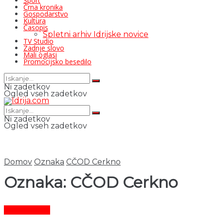
Šport
Črna kronika
Gospodarstvo
Kultura
Časopis
Spletni arhiv Idrijske novice
TV Studio
Zadnje slovo
Mali oglasi
Promocijsko besedilo
Ni zadetkov
Ogled vseh zadetkov
Ni zadetkov
Ogled vseh zadetkov
Domov
Oznaka
CČOD Cerkno
Oznaka:
CČOD Cerkno
Čas in ljudje