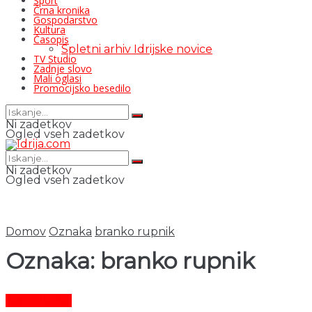
Šport
Črna kronika
Gospodarstvo
Kultura
Časopis
Spletni arhiv Idrijske novice
TV Studio
Zadnje slovo
Mali oglasi
Promocijsko besedilo
Ni zadetkov
Ogled vseh zadetkov
Ni zadetkov
Ogled vseh zadetkov
Domov
Oznaka
branko rupnik
Oznaka:
branko rupnik
Čas in ljudje