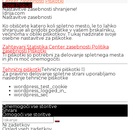
Center zasebnosti
Piškotki
Close Popup
Nastavitve zasebnosti shranjene!
Idrija.com
Nastavitve zasebnosti
Ko obiščete katero koli spletno mesto, le to lahko
shranjuje ali pridobi podatke v vašem brskalniku,
večinoma v obliki piškotkov. Tukaj nadzirate svoje
osebne nastavitve za piškotke.
Zahtevani
Statistika
Center zasebnosti
Politika
zasebnosti
Piškotki
Ti piškotki so potrebni za delovanje spletnega mesta
in jih ni moč onemogočiti.
Tehnični piškotki
Tehnični piškotki
Za pravilno delovanje spletne strani uporabljamo
naslednje tehnične piškotke
wordpress_test_cookie
wordpress_logged_in_
wordpress_sec
Onemogoči vse storitve
Shrani
Omogoči vse storitve
Ni zadetkov
Ogled vseh zadetkov