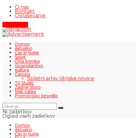
O nas
Kontakt
Oglaševanje
Pišite nam
Domov
Aktualno
Čas in ljudje
Šport
Črna kronika
Gospodarstvo
Kultura
Časopis
Spletni arhiv Idrijske novice
TV Studio
Zadnje slovo
Mali oglasi
Promocijsko besedilo
Ni zadetkov
Ogled vseh zadetkov
Domov
Aktualno
Čas in ljudje