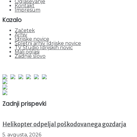
Oglaševanje
Kontakt
Impresum
Kazalo
Začetek
Arhiv
Idrijske novice
Spletni arhiv Idrijske novice
TV Studio Idrijskih novic
Mali oglasi
Zadnje slovo
obiskov od 1. januarja 2026
Obiskovalcev skupaj : 935395
Prikazov skupaj : 2500272
Trenutno : 6
Zadnji prispevki
Helikopter odpeljal poškodovanega gozdarja
5. avgusta, 2026