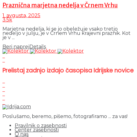
Praznična marjetna nedelja v Črnem Vrhu
1. avgusta, 2025
3.5k
Marjetna nedelja, ki se jo obeležuje vsako tretjo
nedeljo v juliju, je v Črnem Vrhu krajevni praznik. Kot
je v ...
Beri naprej
Details
Prelistaj zadnjo izdajo časopisa Idrijske novice
Poslušamo, beremo, pišemo, fotografiramo ... za vas!
Pravilnik o zasebnosti
Center zasebnosti
O nas