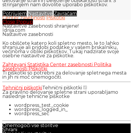
delovanje strani in beleženje obiskanosti strani. S
strinjanjem nam dovolite uporabo piškotkov.
Potrjujem
Nastavitve
Zavračam
Center zasebnosti
Piškotki
Close Popup
Nastavitve zasebnosti shranjene!
Idrija.com
Nastavitve zasebnosti
Ko obiščete katero koli spletno mesto, le to lahko
shranjuje ali pridobi podatke v vašem brskalniku,
večinoma v obliki piškotkov. Tukaj nadzirate svoje
osebne nastavitve za piškotke.
Zahtevani
Statistika
Center zasebnosti
Politika
zasebnosti
Piškotki
Ti piškotki so potrebni za delovanje spletnega mesta
in jih ni moč onemogočiti.
Tehnični piškotki
Tehnični piškotki
Za pravilno delovanje spletne strani uporabljamo
naslednje tehnične piškotke
wordpress_test_cookie
wordpress_logged_in_
wordpress_sec
Onemogoči vse storitve
Shrani