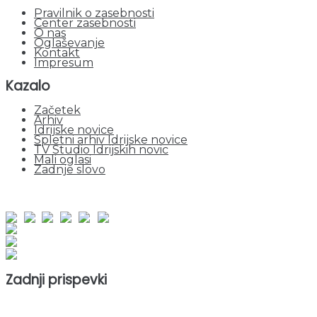
Pravilnik o zasebnosti
Center zasebnosti
O nas
Oglaševanje
Kontakt
Impresum
Kazalo
Začetek
Arhiv
Idrijske novice
Spletni arhiv Idrijske novice
TV Studio Idrijskih novic
Mali oglasi
Zadnje slovo
obiskov od 1. januarja 2026
Obiskovalcev skupaj : 953200
Prikazov skupaj : 2535171
Trenutno : 1
Zadnji prispevki