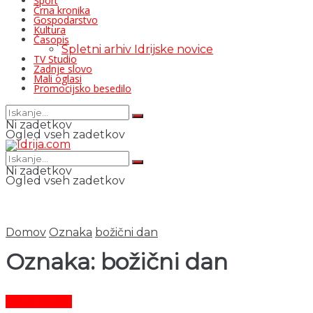
Šport
Črna kronika
Gospodarstvo
Kultura
Časopis
Spletni arhiv Idrijske novice
TV Studio
Zadnje slovo
Mali oglasi
Promocijsko besedilo
Ni zadetkov
Ogled vseh zadetkov
Ni zadetkov
Ogled vseh zadetkov
Domov
Oznaka
božični dan
Oznaka:
božični dan
Čas in ljudje