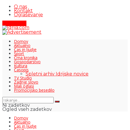
O nas
Kontakt
Oglaševanje
Pišite nam
Domov
Aktualno
Čas in ljudje
Šport
Črna kronika
Gospodarstvo
Kultura
Časopis
Spletni arhiv Idrijske novice
TV Studio
Zadnje slovo
Mali oglasi
Promocijsko besedilo
Ni zadetkov
Ogled vseh zadetkov
Domov
Aktualno
Čas in ljudje