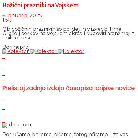
Božični prazniki na Vojskem
6. januarja, 2025
1.5k
Ob božičnih praznikih so po ideji in v izvedbi Irme
Grošelj cerkev na Vojskem okrasili čudoviti aranžmaji z
obilico lučk, ...
Details
Beri naprej
Prelistaj zadnjo izdajo časopisa Idrijske novice
Poslušamo, beremo, pišemo, fotografiramo ... za vas!