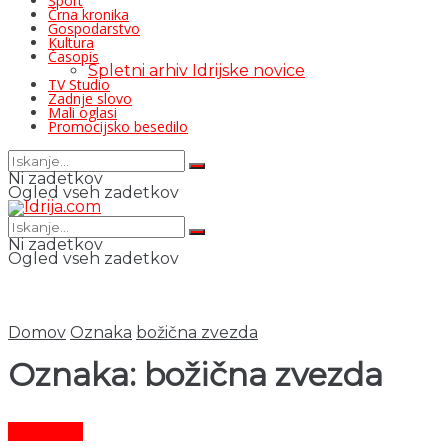
Šport
Črna kronika
Gospodarstvo
Kultura
Časopis
Spletni arhiv Idrijske novice
TV Studio
Zadnje slovo
Mali oglasi
Promocijsko besedilo
Ni zadetkov
Ogled vseh zadetkov
Ni zadetkov
Ogled vseh zadetkov
Domov
Oznaka
božična zvezda
Oznaka:
božična zvezda
Aktualno