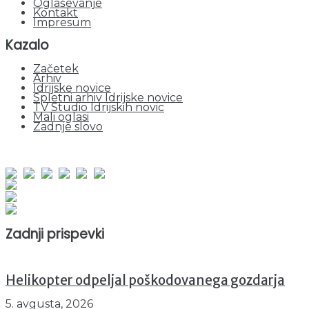
Oglaševanje
Kontakt
Impresum
Kazalo
Začetek
Arhiv
Idrijske novice
Spletni arhiv Idrijske novice
TV Studio Idrijskih novic
Mali oglasi
Zadnje slovo
obiskov od 1. januarja 2026
Obiskovalcev skupaj : 935645
Prikazov skupaj : 2500611
Trenutno : 16
Zadnji prispevki
Helikopter odpeljal poškodovanega gozdarja
5. avgusta, 2026