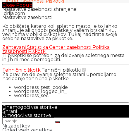
Center zasebnosti
Piškotki
Close Popup
Nastavitve zasebnosti shranjene!
Idrija.com
Nastavitve zasebnosti
Ko obiščete katero koli spletno mesto, le to lahko
shranjuje ali pridobi podatke v vašem brskalniku,
večinoma v obliki piškotkov. Tukaj nadzirate svoje
osebne nastavitve za piškotke.
Zahtevani
Statistika
Center zasebnosti
Politika
zasebnosti
Piškotki
Ti piškotki so potrebni za delovanje spletnega mesta
in jih ni moč onemogočiti.
Tehnični piškotki
Tehnični piškotki
Za pravilno delovanje spletne strani uporabljamo
naslednje tehnične piškotke
wordpress_test_cookie
wordpress_logged_in_
wordpress_sec
Onemogoči vse storitve
Shrani
Omogoči vse storitve
Ni zadetkov
Ogled vseh zadetkov