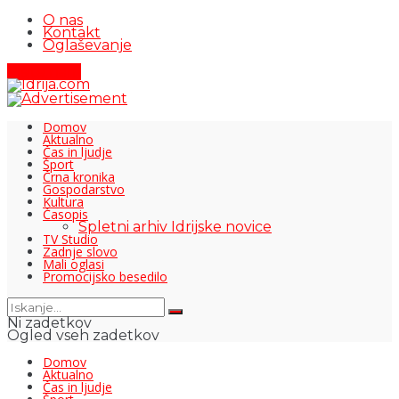
O nas
Kontakt
Oglaševanje
Pišite nam
Domov
Aktualno
Čas in ljudje
Šport
Črna kronika
Gospodarstvo
Kultura
Časopis
Spletni arhiv Idrijske novice
TV Studio
Zadnje slovo
Mali oglasi
Promocijsko besedilo
Ni zadetkov
Ogled vseh zadetkov
Domov
Aktualno
Čas in ljudje