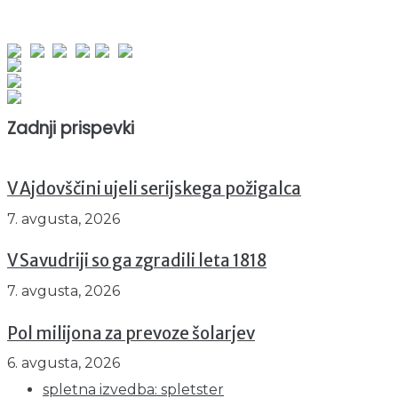
obiskov od 1. januarja 2026
Obiskovalcev skupaj : 953195
Prikazov skupaj : 2535148
Trenutno : 1
Zadnji prispevki
V Ajdovščini ujeli serijskega požigalca
7. avgusta, 2026
V Savudriji so ga zgradili leta 1818
7. avgusta, 2026
Pol milijona za prevoze šolarjev
6. avgusta, 2026
spletna izvedba: spletster