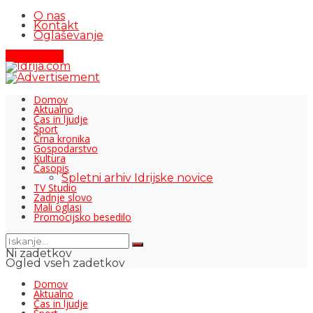
O nas
Kontakt
Oglaševanje
Pišite nam
Domov
Aktualno
Čas in ljudje
Šport
Črna kronika
Gospodarstvo
Kultura
Časopis
Spletni arhiv Idrijske novice
TV Studio
Zadnje slovo
Mali oglasi
Promocijsko besedilo
Ni zadetkov
Ogled vseh zadetkov
Domov
Aktualno
Čas in ljudje