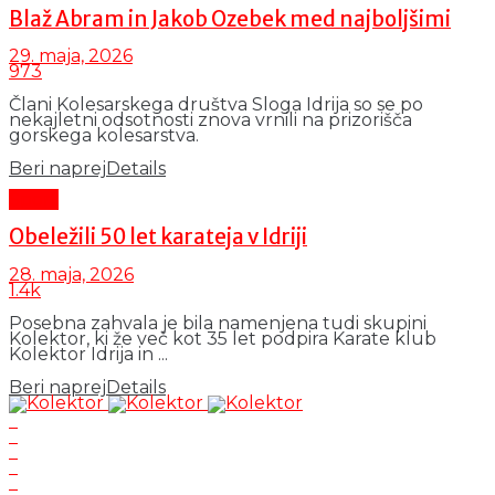
Blaž Abram in Jakob Ozebek med najboljšimi
29. maja, 2026
973
Člani Kolesarskega društva Sloga Idrija so se po
nekajletni odsotnosti znova vrnili na prizorišča
gorskega kolesarstva.
Beri naprej
Details
Šport
Obeležili 50 let karateja v Idriji
28. maja, 2026
1.4k
Posebna zahvala je bila namenjena tudi skupini
Kolektor, ki že več kot 35 let podpira Karate klub
Kolektor Idrija in ...
Beri naprej
Details