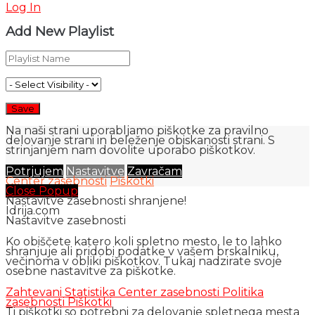
Log In
Add New Playlist
Na naši strani uporabljamo piškotke za pravilno
delovanje strani in beleženje obiskanosti strani. S
strinjanjem nam dovolite uporabo piškotkov.
Potrjujem
Nastavitve
Zavračam
Center zasebnosti
Piškotki
Close Popup
Nastavitve zasebnosti shranjene!
Idrija.com
Nastavitve zasebnosti
Ko obiščete katero koli spletno mesto, le to lahko
shranjuje ali pridobi podatke v vašem brskalniku,
večinoma v obliki piškotkov. Tukaj nadzirate svoje
osebne nastavitve za piškotke.
Zahtevani
Statistika
Center zasebnosti
Politika
zasebnosti
Piškotki
Ti piškotki so potrebni za delovanje spletnega mesta