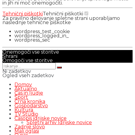
in jih ni moč onemogočiti.
Tehnični piškotki
Tehnični piškotki
Za pravilno delovanje spletne strani uporabljamo
naslednje tehnične piškotke
wordpress_test_cookie
wordpress_logged_in_
wordpress_sec
Onemogoči vse storitve
Shrani
Omogoči vse storitve
Ni zadetkov
Ogled vseh zadetkov
Domov
Aktualno
Čas in ljudje
Šport
Črna kronika
Gospodarstvo
Kultura
TV Studio
Časopis idrijske novice
Spletni arhiv Idrijske novice
Zadnje slovo
Mali oglasi