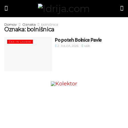
Domov
Oznaka
bolnišnica
Oznaka:
bolnišnica
Po poteh Bolnice Pavle
ČAS IN LJUDJE
2. JULIJA, 2026
4.6K