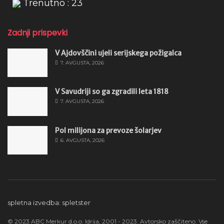
Trenutno : 23
Zadnji prispevki
V Ajdovščini ujeli serijskega požigalca
7. AVGUSTA, 2026
V Savudriji so ga zgradili leta 1818
7. AVGUSTA, 2026
Pol milijona za prevoze šolarjev
6. AVGUSTA, 2026
spletna izvedba: spletster
© 2023 ABC Merkur d.o.o. Idrija, 2001 - 2023. Avtorsko zaščiteno. Vse