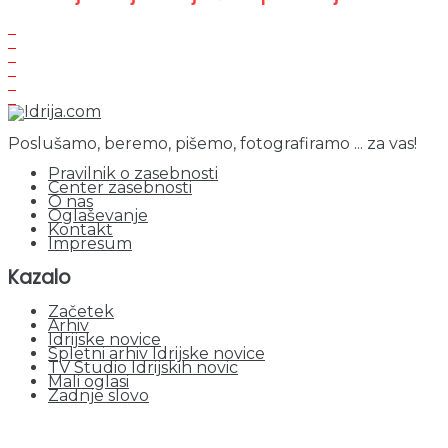
Poslušamo, beremo, pišemo, fotografiramo ... za vas!
Pravilnik o zasebnosti
Center zasebnosti
O nas
Oglaševanje
Kontakt
Impresum
Kazalo
Začetek
Arhiv
Idrijske novice
Spletni arhiv Idrijske novice
TV Studio Idrijskih novic
Mali oglasi
Zadnje slovo
obiskov od 1. januarja 2026