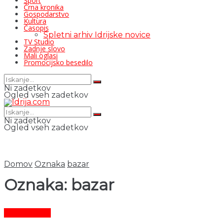
Šport
Črna kronika
Gospodarstvo
Kultura
Časopis
Spletni arhiv Idrijske novice
TV Studio
Zadnje slovo
Mali oglasi
Promocijsko besedilo
Ni zadetkov
Ogled vseh zadetkov
Ni zadetkov
Ogled vseh zadetkov
Domov
Oznaka
bazar
Oznaka:
bazar
Čas in ljudje