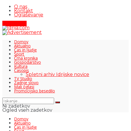
O nas
Kontakt
Oglaševanje
Pišite nam
Domov
Aktualno
Čas in ljudje
Šport
Črna kronika
Gospodarstvo
Kultura
Časopis
Spletni arhiv Idrijske novice
TV Studio
Zadnje slovo
Mali oglasi
Promocijsko besedilo
Ni zadetkov
Ogled vseh zadetkov
Domov
Aktualno
Čas in ljudje