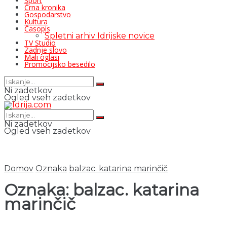
Šport
Črna kronika
Gospodarstvo
Kultura
Časopis
Spletni arhiv Idrijske novice
TV Studio
Zadnje slovo
Mali oglasi
Promocijsko besedilo
Ni zadetkov
Ogled vseh zadetkov
Ni zadetkov
Ogled vseh zadetkov
Domov
Oznaka
balzac. katarina marinčič
Oznaka:
balzac. katarina
marinčič