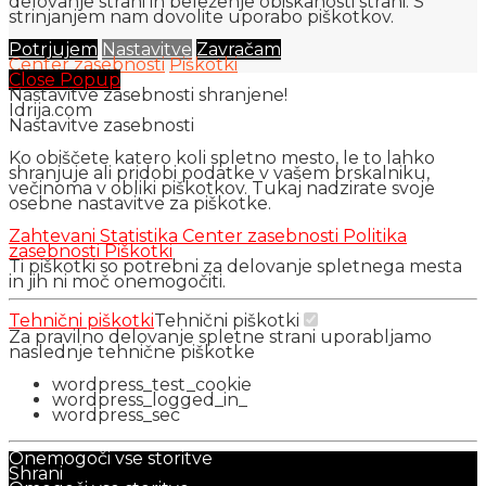
delovanje strani in beleženje obiskanosti strani. S
strinjanjem nam dovolite uporabo piškotkov.
Potrjujem
Nastavitve
Zavračam
Center zasebnosti
Piškotki
Close Popup
Nastavitve zasebnosti shranjene!
Idrija.com
Nastavitve zasebnosti
Ko obiščete katero koli spletno mesto, le to lahko
shranjuje ali pridobi podatke v vašem brskalniku,
večinoma v obliki piškotkov. Tukaj nadzirate svoje
osebne nastavitve za piškotke.
Zahtevani
Statistika
Center zasebnosti
Politika
zasebnosti
Piškotki
Ti piškotki so potrebni za delovanje spletnega mesta
in jih ni moč onemogočiti.
Tehnični piškotki
Tehnični piškotki
Za pravilno delovanje spletne strani uporabljamo
naslednje tehnične piškotke
wordpress_test_cookie
wordpress_logged_in_
wordpress_sec
Onemogoči vse storitve
Shrani