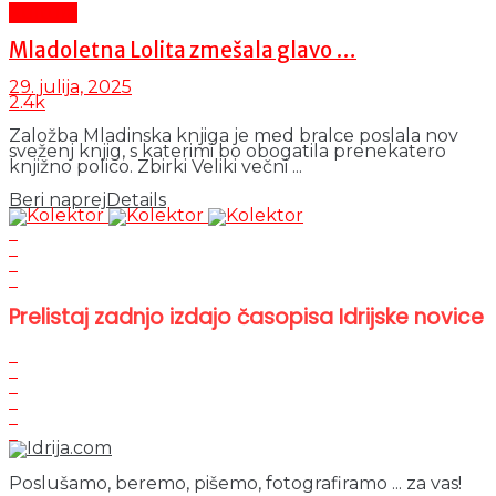
Kultura
Mladoletna Lolita zmešala glavo …
29. julija, 2025
2.4k
Založba Mladinska knjiga je med bralce poslala nov
sveženj knjig, s katerimi bo obogatila prenekatero
knjižno polico. Zbirki Veliki večni ...
Beri naprej
Details
Prelistaj zadnjo izdajo časopisa Idrijske novice
Poslušamo, beremo, pišemo, fotografiramo ... za vas!