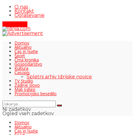
O nas
Kontakt
Oglaševanje
Pišite nam
Domov
Aktualno
Čas in ljudje
Šport
Črna kronika
Gospodarstvo
Kultura
Časopis
Spletni arhiv Idrijske novice
TV Studio
Zadnje slovo
Mali oglasi
Promocijsko besedilo
Ni zadetkov
Ogled vseh zadetkov
Domov
Aktualno
Čas in ljudje