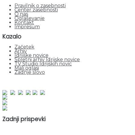
Pravilnik o zasebnosti
Center zasebnosti
O nas
Oglaševanje
Kontakt
Impresum
Kazalo
Začetek
Arhiv
Idrijske novice
Spletni arhiv Idrijske novice
TV Studio Idrijskih novic
Mali oglasi
Zadnje slovo
obiskov od 1. januarja 2026
Obiskovalcev skupaj : 942154
Prikazov skupaj : 2515292
Trenutno : 59
Zadnji prispevki