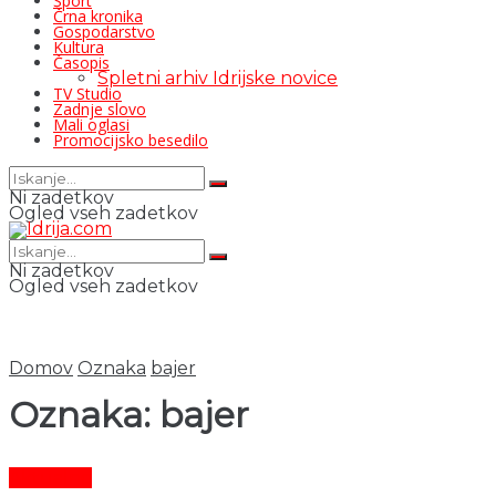
Šport
Črna kronika
Gospodarstvo
Kultura
Časopis
Spletni arhiv Idrijske novice
TV Studio
Zadnje slovo
Mali oglasi
Promocijsko besedilo
Ni zadetkov
Ogled vseh zadetkov
Ni zadetkov
Ogled vseh zadetkov
Domov
Oznaka
bajer
Oznaka:
bajer
Aktualno