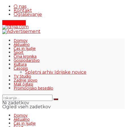
O nas
Kontakt
Oglaševanje
Pišite nam
Domov
Aktualno
Čas in ljudje
Šport
Črna kronika
Gospodarstvo
Kultura
Časopis
Spletni arhiv Idrijske novice
TV Studio
Zadnje slovo
Mali oglasi
Promocijsko besedilo
Ni zadetkov
Ogled vseh zadetkov
Domov
Aktualno
Čas in ljudje