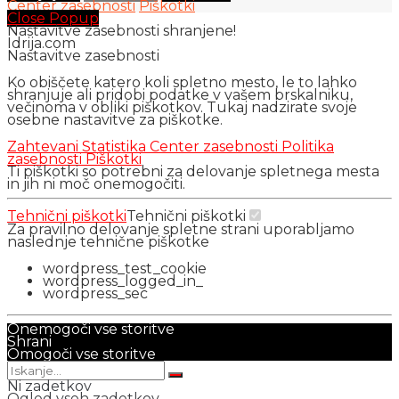
Center zasebnosti
Piškotki
Close Popup
Nastavitve zasebnosti shranjene!
Idrija.com
Nastavitve zasebnosti
Ko obiščete katero koli spletno mesto, le to lahko
shranjuje ali pridobi podatke v vašem brskalniku,
večinoma v obliki piškotkov. Tukaj nadzirate svoje
osebne nastavitve za piškotke.
Zahtevani
Statistika
Center zasebnosti
Politika
zasebnosti
Piškotki
Ti piškotki so potrebni za delovanje spletnega mesta
in jih ni moč onemogočiti.
Tehnični piškotki
Tehnični piškotki
Za pravilno delovanje spletne strani uporabljamo
naslednje tehnične piškotke
wordpress_test_cookie
wordpress_logged_in_
wordpress_sec
Onemogoči vse storitve
Shrani
Omogoči vse storitve
Ni zadetkov
Ogled vseh zadetkov