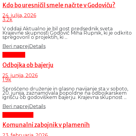
Kdo bo uresničil smele načrte v Godoviču?
24. julija, 2026
3.2k
V oddaji Aktualno je bil gost predsednik sveta
Krajevne skupnosti Godovič Miha Rupnik, ki je odkrito
spregovoril o projektih, ki ...
Beri naprej
Details
Aktualno
Odbojka ob bajerju
25. junija, 2026
1.9k
Sproščeno druženje in glasno navijanje sta v soboto,
20. junija, zaznamovala popoldne na odbojkarskem
igrišču ob godoviškem bajerju. Krajevna skupnost ...
Beri naprej
Details
Črni dogodki
Komunalni zabojnik v plamenih
23. februarja, 2026