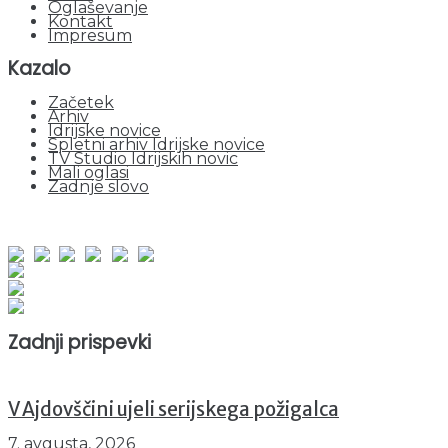
Oglaševanje
Kontakt
Impresum
Kazalo
Začetek
Arhiv
Idrijske novice
Spletni arhiv Idrijske novice
TV Studio Idrijskih novic
Mali oglasi
Zadnje slovo
obiskov od 1. januarja 2026
Obiskovalcev skupaj : 952823
Prikazov skupaj : 2534707
Trenutno : 25
Zadnji prispevki
V Ajdovščini ujeli serijskega požigalca
7. avgusta, 2026