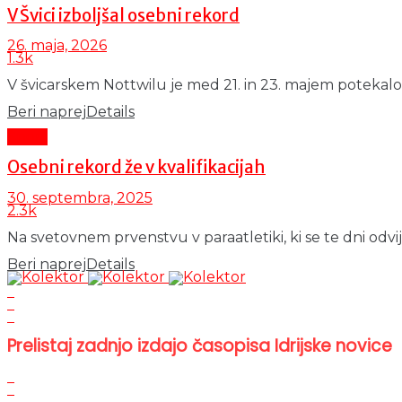
V Švici izboljšal osebni rekord
26. maja, 2026
1.3k
V švicarskem Nottwilu je med 21. in 23. majem potekalo
Beri naprej
Details
Šport
Osebni rekord že v kvalifikacijah
30. septembra, 2025
2.3k
Na svetovnem prvenstvu v paraatletiki, ki se te dni odvij
Beri naprej
Details
Prelistaj zadnjo izdajo časopisa Idrijske novice