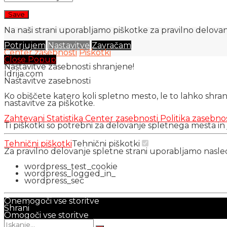
Na naši strani uporabljamo piškotke za pravilno delovanj
Potrjujem
Nastavitve
Zavračam
Center zasebnosti
Piškotki
Close Popup
Nastavitve zasebnosti shranjene!
Idrija.com
Nastavitve zasebnosti
Ko obiščete katero koli spletno mesto, le to lahko shra
nastavitve za piškotke.
Zahtevani
Statistika
Center zasebnosti
Politika zasebno
Ti piškotki so potrebni za delovanje spletnega mesta in
Tehnični piškotki
Tehnični piškotki
Za pravilno delovanje spletne strani uporabljamo nasl
wordpress_test_cookie
wordpress_logged_in_
wordpress_sec
Onemogoči vse storitve
Shrani
Omogoči vse storitve