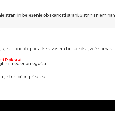
e strani in beleženje obiskanosti strani. S strinjanjem n
njuje ali pridobi podatke v vašem brskalniku, večinoma v 
sti
Piškotki
 jih ni moč onemogočiti.
ednje tehnične piškotke