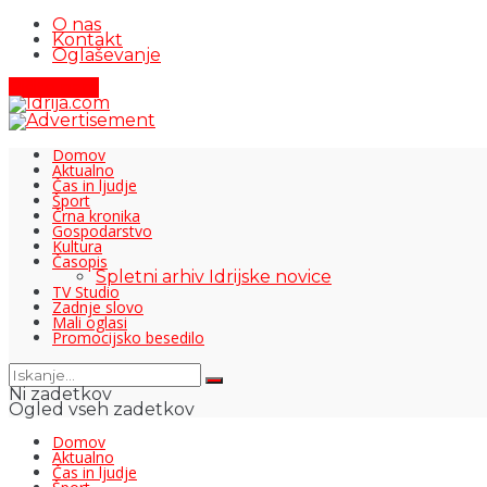
O nas
Kontakt
Oglaševanje
Pišite nam
Domov
Aktualno
Čas in ljudje
Šport
Črna kronika
Gospodarstvo
Kultura
Časopis
Spletni arhiv Idrijske novice
TV Studio
Zadnje slovo
Mali oglasi
Promocijsko besedilo
Ni zadetkov
Ogled vseh zadetkov
Domov
Aktualno
Čas in ljudje