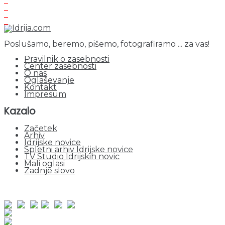
Poslušamo, beremo, pišemo, fotografiramo ... za vas!
Pravilnik o zasebnosti
Center zasebnosti
O nas
Oglaševanje
Kontakt
Impresum
Kazalo
Začetek
Arhiv
Idrijske novice
Spletni arhiv Idrijske novice
TV Studio Idrijskih novic
Mali oglasi
Zadnje slovo
obiskov od 1. januarja 2026
Obiskovalcev skupaj : 941768
Prikazov skupaj : 2514605