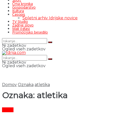
Šport
Črna kronika
Gospodarstvo
Kultura
Časopis
Spletni arhiv Idrijske novice
TV Studio
Zadnje slovo
Mali oglasi
Promocijsko besedilo
Ni zadetkov
Ogled vseh zadetkov
Ni zadetkov
Ogled vseh zadetkov
Domov
Oznaka
atletika
Oznaka:
atletika
Šport