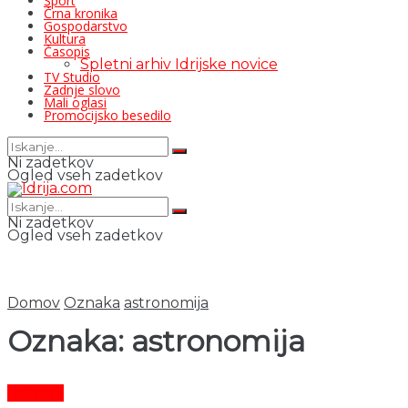
Šport
Črna kronika
Gospodarstvo
Kultura
Časopis
Spletni arhiv Idrijske novice
TV Studio
Zadnje slovo
Mali oglasi
Promocijsko besedilo
Ni zadetkov
Ogled vseh zadetkov
Ni zadetkov
Ogled vseh zadetkov
Domov
Oznaka
astronomija
Oznaka:
astronomija
Kultura