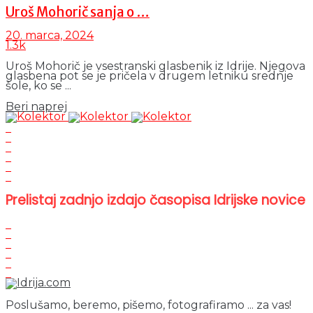
Uroš Mohorič sanja o …
20. marca, 2024
1.3k
Uroš Mohorič je vsestranski glasbenik iz Idrije. Njegova
glasbena pot se je pričela v drugem letniku srednje
šole, ko se ...
Details
Beri naprej
Prelistaj zadnjo izdajo časopisa Idrijske novice
Poslušamo, beremo, pišemo, fotografiramo ... za vas!