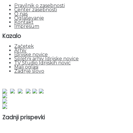
Pravilnik o zasebnosti
Center zasebnosti
O nas
Oglaševanje
Kontakt
Impresum
Kazalo
Začetek
Arhiv
Idrijske novice
Spletni arhiv Idrijske novice
TV Studio Idrijskih novic
Mali oglasi
Zadnje slovo
obiskov od 1. januarja 2026
Obiskovalcev skupaj : 948110
Prikazov skupaj : 2527111
Trenutno : 136
Zadnji prispevki