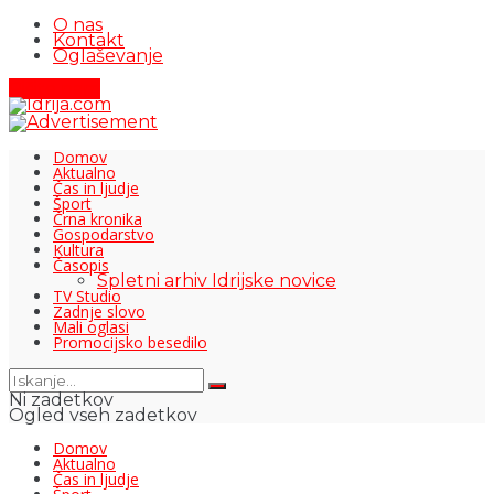
O nas
Kontakt
Oglaševanje
Pišite nam
Domov
Aktualno
Čas in ljudje
Šport
Črna kronika
Gospodarstvo
Kultura
Časopis
Spletni arhiv Idrijske novice
TV Studio
Zadnje slovo
Mali oglasi
Promocijsko besedilo
Ni zadetkov
Ogled vseh zadetkov
Domov
Aktualno
Čas in ljudje