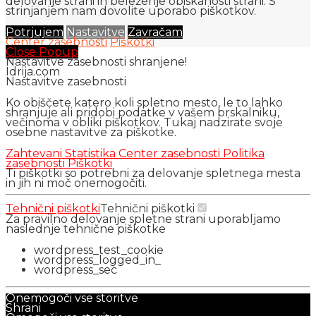
delovanje strani in beleženje obiskanosti strani. S
strinjanjem nam dovolite uporabo piškotkov.
Potrjujem
Nastavitve
Zavračam
Center zasebnosti
Piškotki
Close Popup
Nastavitve zasebnosti shranjene!
Idrija.com
Nastavitve zasebnosti
Ko obiščete katero koli spletno mesto, le to lahko
shranjuje ali pridobi podatke v vašem brskalniku,
večinoma v obliki piškotkov. Tukaj nadzirate svoje
osebne nastavitve za piškotke.
Zahtevani
Statistika
Center zasebnosti
Politika
zasebnosti
Piškotki
Ti piškotki so potrebni za delovanje spletnega mesta
in jih ni moč onemogočiti.
Tehnični piškotki
Tehnični piškotki
Za pravilno delovanje spletne strani uporabljamo
naslednje tehnične piškotke
wordpress_test_cookie
wordpress_logged_in_
wordpress_sec
Onemogoči vse storitve
Shrani