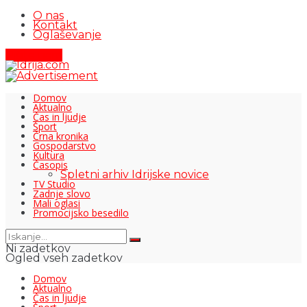
O nas
Kontakt
Oglaševanje
Pišite nam
Domov
Aktualno
Čas in ljudje
Šport
Črna kronika
Gospodarstvo
Kultura
Časopis
Spletni arhiv Idrijske novice
TV Studio
Zadnje slovo
Mali oglasi
Promocijsko besedilo
Ni zadetkov
Ogled vseh zadetkov
Domov
Aktualno
Čas in ljudje