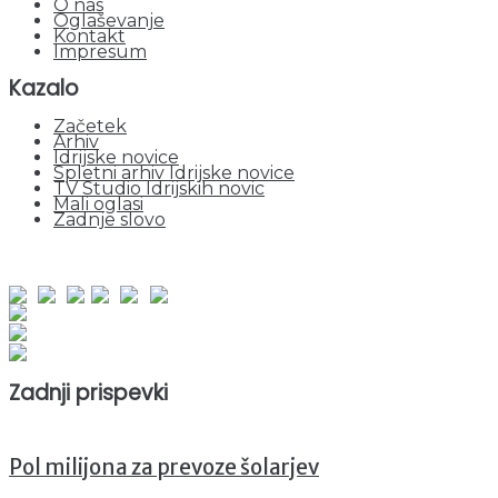
O nas
Oglaševanje
Kontakt
Impresum
Kazalo
Začetek
Arhiv
Idrijske novice
Spletni arhiv Idrijske novice
TV Studio Idrijskih novic
Mali oglasi
Zadnje slovo
obiskov od 1. januarja 2026
Obiskovalcev skupaj : 941387
Prikazov skupaj : 2514055
Trenutno : 3
Zadnji prispevki
Pol milijona za prevoze šolarjev