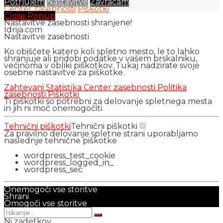
Potrjujem
Nastavitve
Zavračam
Center zasebnosti
Piškotki
Close Popup
Nastavitve zasebnosti shranjene!
Idrija.com
Nastavitve zasebnosti
Ko obiščete katero koli spletno mesto, le to lahko
shranjuje ali pridobi podatke v vašem brskalniku,
večinoma v obliki piškotkov. Tukaj nadzirate svoje
osebne nastavitve za piškotke.
Zahtevani
Statistika
Center zasebnosti
Politika
zasebnosti
Piškotki
Ti piškotki so potrebni za delovanje spletnega mesta
in jih ni moč onemogočiti.
Tehnični piškotki
Tehnični piškotki
Za pravilno delovanje spletne strani uporabljamo
naslednje tehnične piškotke
wordpress_test_cookie
wordpress_logged_in_
wordpress_sec
Onemogoči vse storitve
Shrani
Omogoči vse storitve
Ni zadetkov