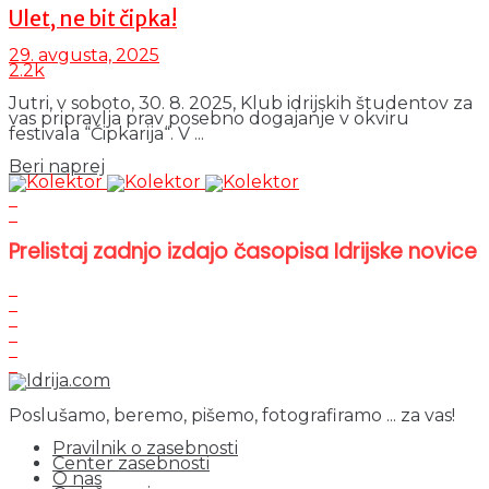
Ulet, ne bit čipka!
29. avgusta, 2025
2.2k
Jutri, v soboto, 30. 8. 2025, Klub idrijskih študentov za
vas pripravlja prav posebno dogajanje v okviru
festivala “Čipkarija“. V ...
Details
Beri naprej
Prelistaj zadnjo izdajo časopisa Idrijske novice
Poslušamo, beremo, pišemo, fotografiramo ... za vas!
Pravilnik o zasebnosti
Center zasebnosti
O nas