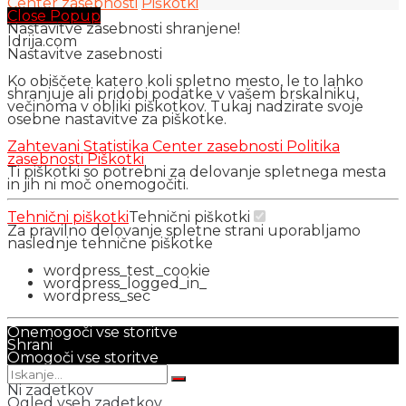
Center zasebnosti
Piškotki
Close Popup
Nastavitve zasebnosti shranjene!
Idrija.com
Nastavitve zasebnosti
Ko obiščete katero koli spletno mesto, le to lahko
shranjuje ali pridobi podatke v vašem brskalniku,
večinoma v obliki piškotkov. Tukaj nadzirate svoje
osebne nastavitve za piškotke.
Zahtevani
Statistika
Center zasebnosti
Politika
zasebnosti
Piškotki
Ti piškotki so potrebni za delovanje spletnega mesta
in jih ni moč onemogočiti.
Tehnični piškotki
Tehnični piškotki
Za pravilno delovanje spletne strani uporabljamo
naslednje tehnične piškotke
wordpress_test_cookie
wordpress_logged_in_
wordpress_sec
Onemogoči vse storitve
Shrani
Omogoči vse storitve
Ni zadetkov
Ogled vseh zadetkov