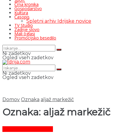
Šport
Črna kronika
Gospodarstvo
Kultura
Časopis
Spletni arhiv Idrijske novice
TV Studio
Zadnje slovo
Mali oglasi
Promocijsko besedilo
Ni zadetkov
Ogled vseh zadetkov
Ni zadetkov
Ogled vseh zadetkov
Domov
Oznaka
aljaž markežič
Oznaka:
aljaž markežič
Promocijsko besedilo