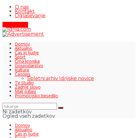
O nas
Kontakt
Oglaševanje
Pišite nam
Domov
Aktualno
Čas in ljudje
Šport
Črna kronika
Gospodarstvo
Kultura
Časopis
Spletni arhiv Idrijske novice
TV Studio
Zadnje slovo
Mali oglasi
Promocijsko besedilo
Ni zadetkov
Ogled vseh zadetkov
Domov
Aktualno
Čas in ljudje