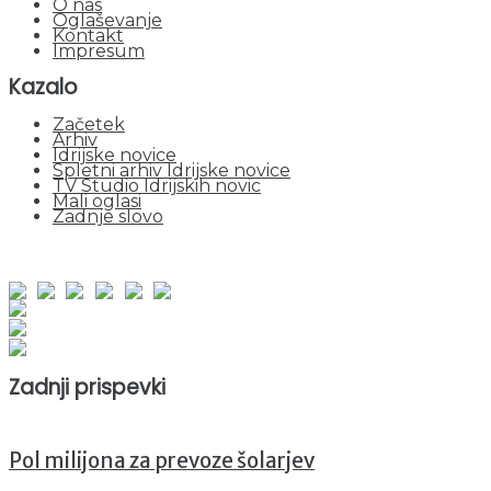
O nas
Oglaševanje
Kontakt
Impresum
Kazalo
Začetek
Arhiv
Idrijske novice
Spletni arhiv Idrijske novice
TV Studio Idrijskih novic
Mali oglasi
Zadnje slovo
obiskov od 1. januarja 2026
Obiskovalcev skupaj : 940896
Prikazov skupaj : 2513050
Trenutno : 23
Zadnji prispevki
Pol milijona za prevoze šolarjev