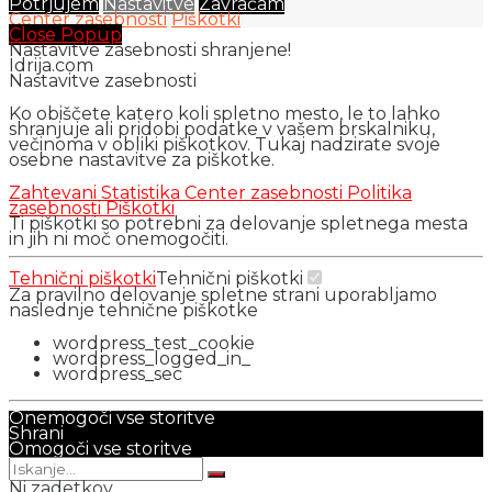
Potrjujem
Nastavitve
Zavračam
Center zasebnosti
Piškotki
Close Popup
Nastavitve zasebnosti shranjene!
Idrija.com
Nastavitve zasebnosti
Ko obiščete katero koli spletno mesto, le to lahko
shranjuje ali pridobi podatke v vašem brskalniku,
večinoma v obliki piškotkov. Tukaj nadzirate svoje
osebne nastavitve za piškotke.
Zahtevani
Statistika
Center zasebnosti
Politika
zasebnosti
Piškotki
Ti piškotki so potrebni za delovanje spletnega mesta
in jih ni moč onemogočiti.
Tehnični piškotki
Tehnični piškotki
Za pravilno delovanje spletne strani uporabljamo
naslednje tehnične piškotke
wordpress_test_cookie
wordpress_logged_in_
wordpress_sec
Onemogoči vse storitve
Shrani
Omogoči vse storitve
Ni zadetkov