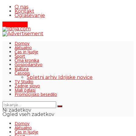
O nas
Kontakt
Oglaševanje
Pišite nam
Domov
Aktualno
Čas in ljudje
Šport
Črna kronika
Gospodarstvo
Kultura
Časopis
Spletni arhiv Idrijske novice
TV Studio
Zadnje slovo
Mali oglasi
Promocijsko besedilo
Ni zadetkov
Ogled vseh zadetkov
Domov
Aktualno
Čas in ljudje