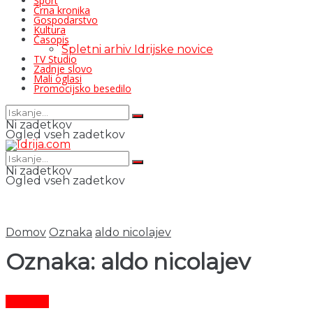
Šport
Črna kronika
Gospodarstvo
Kultura
Časopis
Spletni arhiv Idrijske novice
TV Studio
Zadnje slovo
Mali oglasi
Promocijsko besedilo
Ni zadetkov
Ogled vseh zadetkov
Ni zadetkov
Ogled vseh zadetkov
Domov
Oznaka
aldo nicolajev
Oznaka:
aldo nicolajev
Kultura