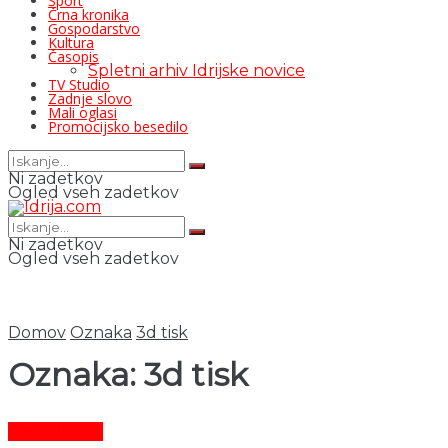
Šport
Črna kronika
Gospodarstvo
Kultura
Časopis
Spletni arhiv Idrijske novice
TV Studio
Zadnje slovo
Mali oglasi
Promocijsko besedilo
Ni zadetkov
Ogled vseh zadetkov
Ni zadetkov
Ogled vseh zadetkov
Domov
Oznaka
3d tisk
Oznaka:
3d tisk
Čas in ljudje