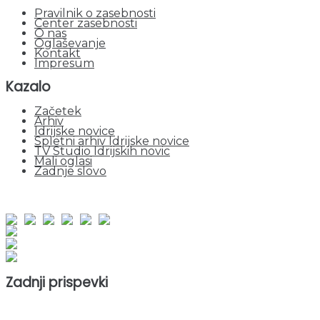
Pravilnik o zasebnosti
Center zasebnosti
O nas
Oglaševanje
Kontakt
Impresum
Kazalo
Začetek
Arhiv
Idrijske novice
Spletni arhiv Idrijske novice
TV Studio Idrijskih novic
Mali oglasi
Zadnje slovo
obiskov od 1. januarja 2026
Obiskovalcev skupaj : 943276
Prikazov skupaj : 2517660
Trenutno : 72
Zadnji prispevki