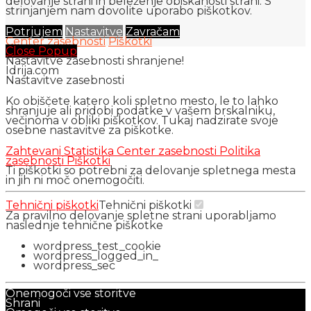
delovanje strani in beleženje obiskanosti strani. S
strinjanjem nam dovolite uporabo piškotkov.
Potrjujem
Nastavitve
Zavračam
Center zasebnosti
Piškotki
Close Popup
Nastavitve zasebnosti shranjene!
Idrija.com
Nastavitve zasebnosti
Ko obiščete katero koli spletno mesto, le to lahko
shranjuje ali pridobi podatke v vašem brskalniku,
večinoma v obliki piškotkov. Tukaj nadzirate svoje
osebne nastavitve za piškotke.
Zahtevani
Statistika
Center zasebnosti
Politika
zasebnosti
Piškotki
Ti piškotki so potrebni za delovanje spletnega mesta
in jih ni moč onemogočiti.
Tehnični piškotki
Tehnični piškotki
Za pravilno delovanje spletne strani uporabljamo
naslednje tehnične piškotke
wordpress_test_cookie
wordpress_logged_in_
wordpress_sec
Onemogoči vse storitve
Shrani