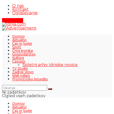
O nas
Kontakt
Oglaševanje
Pišite nam
Domov
Aktualno
Čas in ljudje
Šport
Črna kronika
Gospodarstvo
Kultura
Časopis
Spletni arhiv Idrijske novice
TV Studio
Zadnje slovo
Mali oglasi
Promocijsko besedilo
Ni zadetkov
Ogled vseh zadetkov
Domov
Aktualno
Čas in ljudje